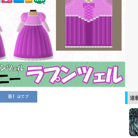
はてブ
連