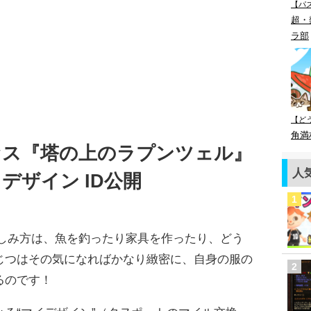
【パ
超・
ラ部
【ど
角満
セス『塔の上のラプンツェル』
人
デザイン ID公開
楽しみ方は、魚を釣ったり家具を作ったり、どう
じつはその気になればかなり緻密に、自身の服の
るのです！