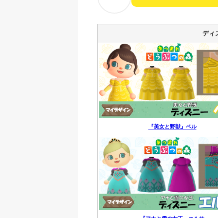
ディ
『美女と野獣』ベル