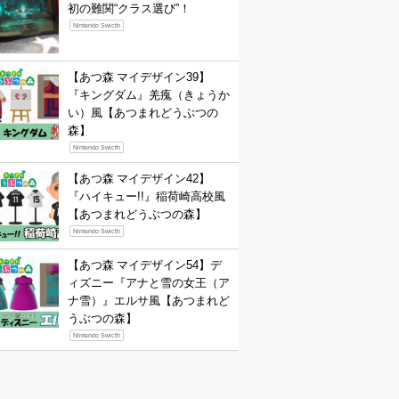
初の難関“クラス選び”！
Nintendo Swicth
【あつ森 マイデザイン39】
『キングダム』羌瘣（きょうか
い）風【あつまれどうぶつの
森】
Nintendo Swicth
【あつ森 マイデザイン42】
『ハイキュー!!』稲荷崎高校風
【あつまれどうぶつの森】
Nintendo Swicth
【あつ森 マイデザイン54】デ
ィズニー『アナと雪の女王（ア
ナ雪）』エルサ風【あつまれど
うぶつの森】
Nintendo Swicth