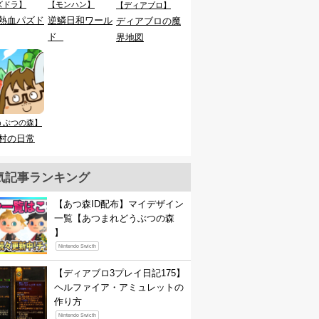
ズドラ】
【モンハン】
【ディアブロ】
熱血パズド
逆鱗日和ワール
ディアブロの魔
ド
界地図
うぶつの森】
村の日常
気記事ランキング
【あつ森ID配布】マイデザイン
一覧【あつまれどうぶつの森
】
Nintendo Swicth
【ディアブロ3プレイ日記175】
ヘルファイア・アミュレットの
作り方
Nintendo Swicth