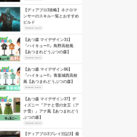
【ディアブロ3攻略】ネクロマ
ンサーのスキル一覧とおすすめ
ビルド
Nintendo Swicth
【あつ森 マイデザイン31】
『ハイキュー!!』鳥野高校風
【あつまれどうぶつの森】
Nintendo Swicth
【あつ森 マイデザイン86】
『ハイキュー!!』青葉城西高校
風【あつまれどうぶつの森】
Nintendo Swicth
【あつ森 マイデザイン37】デ
ィズニー『アナと雪の女王（ア
ナ雪）』アナ風【あつまれどう
ぶつの森】
Nintendo Swicth
【ディアブロ3プレイ日記3】最