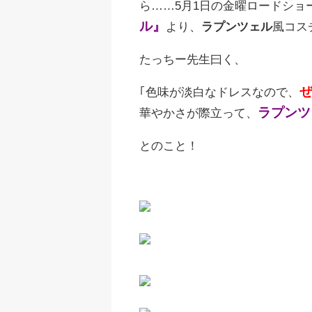
ら……5月1日の金曜ロードショ
ル』
より、
ラプンツェル
風コス
たっちー先生曰く、
｢色味が淡白なドレスなので、
ラプンツ
華やかさが際立って、
とのこと！