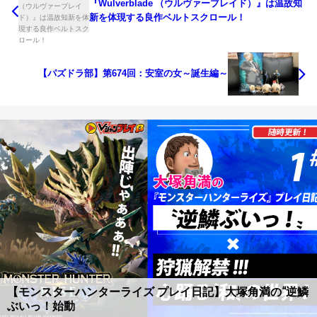
『Wulverblade （ウルヴァーブレイド）』は温故知
新を体現する良作ベルトスクロール！
【パズドラ部】第674回：安室の女～誕生編～
【モンスターハンターライズ プレイ日記】大塚角満の“逆鱗
ぶいっ！始動