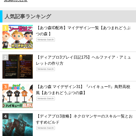
人気記事ランキング
【あつ森ID配布】マイデザイン一覧【あつまれどうぶ
つの森 】
Nintendo Swicth
【ディアブロ3プレイ日記175】ヘルファイア・アミュ
レットの作り方
Nintendo Swicth
【あつ森 マイデザイン31】『ハイキュー!!』鳥野高校
風【あつまれどうぶつの森】
Nintendo Swicth
【ディアブロ3攻略】ネクロマンサーのスキル一覧とお
すすめビルド
Nintendo Swicth