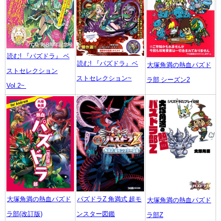
読む! 『パズドラ』 ベ
読む! 『パズドラ』ベ
大塚角満の熱血パズド
ストセレクション
ストセレクション~
ラ部 シーズン2
Vol.2~
大塚角満の熱血パズド
パズドラZ 角満式 超モ
大塚角満の熱血パズド
ラ部(改訂版)
ンスター図鑑
ラ部Z