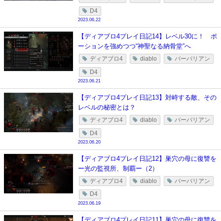
D4
2023.06.22
【ディアブロ4プレイ日記14】レベル30に！ ポ
ーションを強めつつ“神聖なる納骨堂”へ
ディアブロ4
diablo
バーバリアン
D4
2023.06.21
【ディアブロ4プレイ日記13】対峙する敵、その
レベルの秘密とは？
ディアブロ4
diablo
バーバリアン
D4
2023.06.20
【ディアブロ4プレイ日記12】巣穴の母に復讐を
ー光の監視所、制覇ー（2）
ディアブロ4
diablo
バーバリアン
D4
2023.06.19
【ディアブロ4プレイ日記11】巣穴の母に復讐を