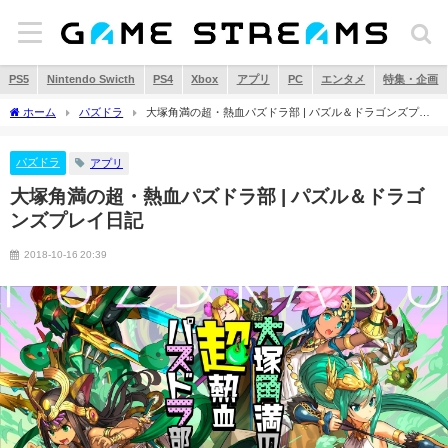
PS5
Nintendo Swicth
PS4
Xbox
アプリ
PC
エンタメ
特集・企画
ホーム
パズドラ
大塚角満の超・熱血パズドラ部 | パズル＆ドラゴンズプレ
イ日記
パズドラ
アプリ
大塚角満の超・熱血パズドラ部 | パズル＆ドラゴ
ンズプレイ日記
2018-10-16 20:39