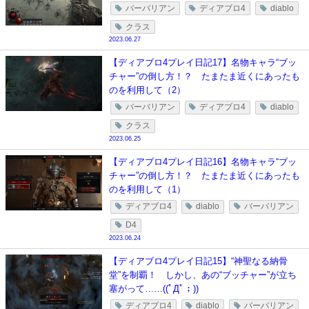
バーバリアン
ディアブロ4
diablo
クラス
2023.06.27
【ディアブロ4プレイ日記17】名物キャラ“ブッ
チャー”の倒し方！？ たまたま近くにあったも
のを利用して（2）
バーバリアン
ディアブロ4
diablo
クラス
2023.06.25
【ディアブロ4プレイ日記16】名物キャラ“ブッ
チャー”の倒し方！？ たまたま近くにあったも
のを利用して（1）
ディアブロ4
diablo
バーバリアン
D4
2023.06.24
【ディアブロ4プレイ日記15】“神聖なる納骨
堂”を制覇！ しかし、あの“ブッチャー”が立ち
塞がって……((ﾟДﾟ；))
ディアブロ4
diablo
バーバリアン