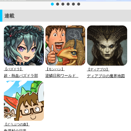
連載
【パズドラ】
【モンハン】
【ディアブロ】
超・熱血パズドラ部
逆鱗日和ワールド
ディアブロの魔界地図
【どうぶつの森】
角満村の日常