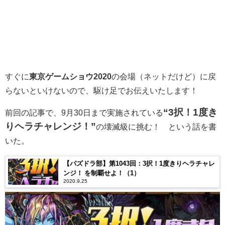
すぐに
東京ゲームショウ2020
の会場（ネットだけど）に戻
らないといけないので、駆け足でお伝えいたします！
“3択！1度き
前回の記事で、9月30日まで実施されている
りヘラチャレンジ！”
の壊滅級に挑む！ という話を書
いた。
【パズドラ部】第1043回：3択！1度きりヘラチャレ
ンジ！ を制覇せよ！（1）
2020.9.25