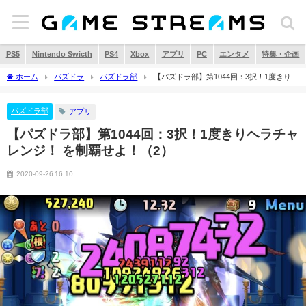
PS5
Nintendo Swicth
PS4
Xbox
アプリ
PC
エンタメ
特集・企画
ホーム
パズドラ
パズドラ部
【パズドラ部】第1044回：3択！1度きりヘ
ラチャレンジ！ を制覇せよ！（2）
パズドラ部
アプリ
【パズドラ部】第1044回：3択！1度きりヘラチャ
レンジ！ を制覇せよ！（2）
2020-09-26 16:10