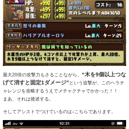
“木を9個以上つな
最大20倍の攻撃力もさることながら、
げて消すと固定1ダメージ”
という追撃が、このヘラチ
ャレンジを攻略するうえでメチャクチャでかかった！！
まあ、それは後述する。
そしてアシストでつけているのは↓こちらであります。