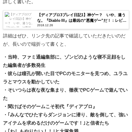
詳しく書いた。
【ディアブロ3プレイ日記1】神ゲー？ いや、違う
な。『Diablo III』は最凶の“悪魔ゲー”だ！：レビュ
2018.12.26
ー前編
詳細はぜひ、リンク先の記事で確認していただきたいのだ
が、長いので端折って書くと、
・当時、ファミ通編集部に、ゾンビのような寝不足顔をし
た編集者が多数発生
・彼らは瞳孔が開いた目でPCのモニターを見つめ、ユラユ
ラとマウスを動かしていた
・そいつらは夜な夜な集まり、徹夜でPCゲームで遊んでい
た
・聞けばそのゲームこそ初代『ディアブロ』
・｢みんなでひたすらダンジョンに潜り、敵を倒して、強い
アイテムを求めるだけのゲームです！｣と信者たち
・｢わしもやりたい！！｣と大塚角満