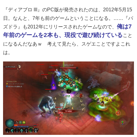
『ディアブロ III』のPC版が発売されたのは、2012年5月15
日。なんと、7年も前のゲームということになる。……『パ
俺は7
ズドラ』も2012年にリリースされたゲームなので、
年前のゲームを2本も、現役で遊び続けている
こと
になるんだなあｗ 考えて見たら、スゲエことですよこれ
は。