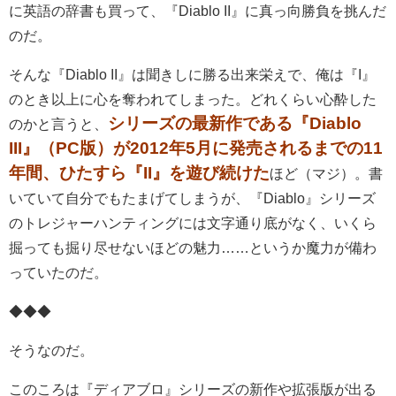
に英語の辞書も買って、『Diablo II』に真っ向勝負を挑んだ
のだ。
そんな『Diablo II』は聞きしに勝る出来栄えで、俺は『I』
のとき以上に心を奪われてしまった。どれくらい心酔した
シリーズの最新作である『Diablo
のかと言うと、
III』（PC版）が2012年5月に発売されるまでの11
年間、ひたすら『II』を遊び続けた
ほど（マジ）。書
いていて自分でもたまげてしまうが、『Diablo』シリーズ
のトレジャーハンティングには文字通り底がなく、いくら
掘っても掘り尽せないほどの魅力……というか魔力が備わ
っていたのだ。
◆◆◆
そうなのだ。
このころは『ディアブロ』シリーズの新作や拡張版が出る