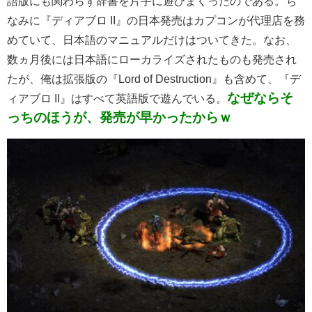
語版にも関わらず辞書を片手に遊びまくったのである。ち
なみに『ディアブロ II』の日本発売はカプコンが代理店を務
めていて、日本語のマニュアルだけはついてきた。なお、
数ヵ月後には日本語にローカライズされたものも発売され
たが、俺は拡張版の『Lord of Destruction』も含めて、『デ
なぜならそ
ィアブロ II』はすべて英語版で遊んでいる。
っちのほうが、発売が早かったからｗ