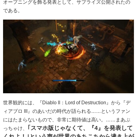
オープニングを飾る発表として、サプライズ公開されたの
である。
世界観的には、『Diablo II：Lord of Destruction』から『デ
ィアブロ III』のあいだの時代が語られる……というファン
にはたまらないもので、非常に期待値は高い。……まあぶ
｢スマホ版じゃなくて、『4』を発表して
っちゃけ、
くれよ！｣という声が世界のあちこちから沸き上が