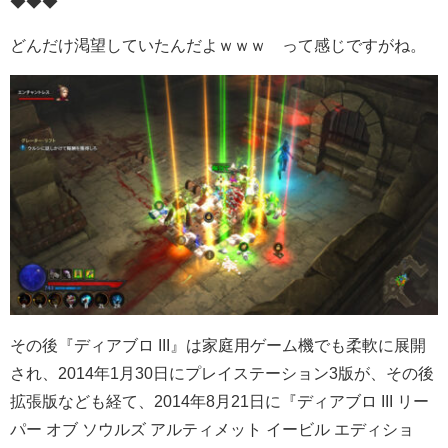
◆◆◆
どんだけ渇望していたんだよｗｗｗ って感じですがね。
その後『ディアブロ III』は家庭用ゲーム機でも柔軟に展開
され、2014年1月30日にプレイステーション3版が、その後
拡張版なども経て、2014年8月21日に『ディアブロ III リー
パー オブ ソウルズ アルティメット イービル エディショ