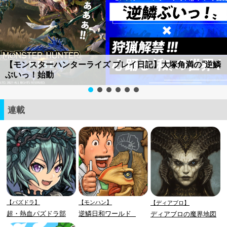
【モンスターハンターライズ プレイ日記】大塚角満の“逆鱗
ぶいっ！始動
連載
【パズドラ】
【モンハン】
【ディアブロ】
超・熱血パズドラ部
逆鱗日和ワールド
ディアブロの魔界地図