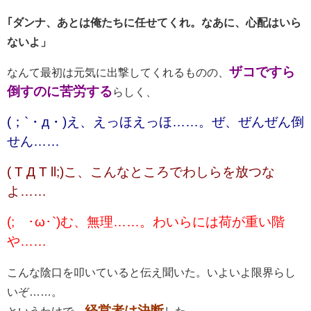
｢ダンナ、あとは俺たちに任せてくれ。なあに、心配はいら
ないよ」
ザコですら
なんて最初は元気に出撃してくれるものの、
倒すのに苦労する
らしく、
(；`・д・)え、えっほえっほ……。ぜ、ぜんぜん倒
せん……
( T Д T ll;)こ、こんなところでわしらを放つな
よ……
(;´･ω･`)む、無理……。わいらには荷が重い階
や……
こんな陰口を叩いていると伝え聞いた。いよいよ限界らし
いぞ……。
経営者は決断