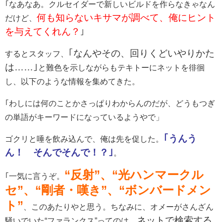
｢なあなあ。クルセイダーで新しいビルドを作らなきゃなん
何も知らないキサマが調べて、俺にヒント
だけど、
を与えてくれん？
｣
｢なんやその、回りくどいやりかた
するとスタッフ、
は……｣
と難色を示しながらもテキトーにネットを徘徊
し、以下のような情報を集めてきた。
｢わしには何のことかさっぱりわからんのだが、どうもつぎ
の単語がキーワードになっているようやで」
｢うんう
ゴクリと唾を飲み込んで、俺は先を促した。
ん！ そんでそんで！？｣
。
“反射”、“光ハンマークル
｢一気に言うぞ。
セ”、“剛者・嘆き”、“ボンバードメン
ト”
、このあたりやと思う。ちなみに、オメーがさんざん
ネットで検索する
騒いでいた“ファランクス”ってのは、