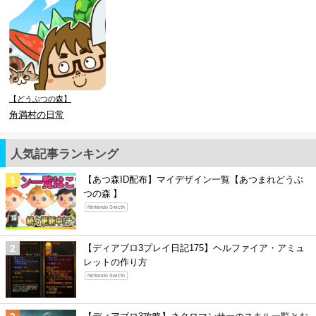
【どうぶつの森】
角満村の日常
人気記事ランキング
【あつ森ID配布】マイデザイン一覧【あつまれどうぶ
つの森 】
Nintendo Swicth
【ディアブロ3プレイ日記175】ヘルファイア・アミュ
レットの作り方
Nintendo Swicth