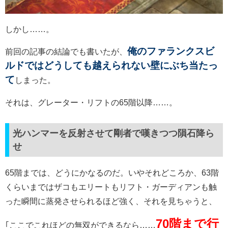
しかし……。
俺のファランクスビ
前回の記事の結論でも書いたが、
ルドではどうしても越えられない壁にぶち当たっ
て
しまった。
それは、グレーター・リフトの65階以降……。
光ハンマーを反射させて剛者で嘆きつつ隕石降ら
せ
65階までは、どうにかなるのだ。いやそれどころか、63階
くらいまではザコもエリートもリフト・ガーディアンも触
った瞬間に蒸発させられるほど強く、それを見ちゃうと、
70階まで行
｢ここでこれほどの無双ができるなら……