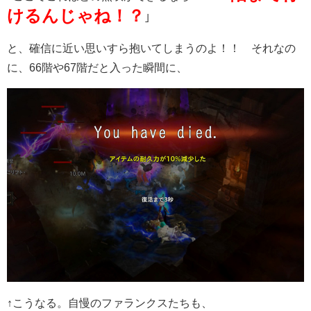
けるんじゃね！？
｣
と、確信に近い思いすら抱いてしまうのよ！！ それなの
に、66階や67階だと入った瞬間に、
↑こうなる。自慢のファランクスたちも、