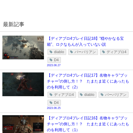
最新記事
【ディアブロ4プレイ日記18】“穏やかなる宝
箱”、ロクなもんが入っていない説
diablo
バーバリアン
ディアブロ4
D4
2023.06.27
【ディアブロ4プレイ日記17】名物キャラ“ブッ
チャー”の倒し方！？ たまたま近くにあったも
のを利用して（2）
ディアブロ4
diablo
バーバリアン
D4
2023.06.25
【ディアブロ4プレイ日記16】名物キャラ“ブッ
チャー”の倒し方！？ たまたま近くにあったも
のを利用して（1）