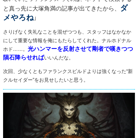
ダ
と真っ先に大塚角満の記事が出てきたから、
メやろね
｣
さりげなく失礼なことを混ぜつつも、スタッフはなかなか
にして重要な情報を俺にもたらしてくれた。ナルホドナル
光ハンマーを反射させて剛者で嘆きつつ
ホド……。
隕石降らせれば
いいんだな。
次回、少なくともファランクスビルドよりは強くなった“新
クルセイダー”をお見せしたいと思う。