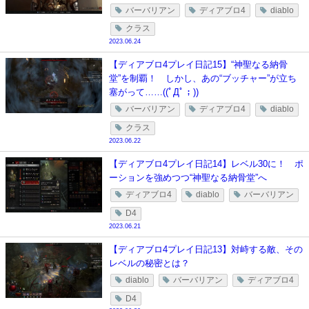
バーバリアン
ディアブロ4
diablo
クラス
2023.06.24
【ディアブロ4プレイ日記15】“神聖なる納骨
堂”を制覇！ しかし、あの“ブッチャー”が立ち
塞がって……((ﾟДﾟ；))
バーバリアン
ディアブロ4
diablo
クラス
2023.06.22
【ディアブロ4プレイ日記14】レベル30に！ ポ
ーションを強めつつ“神聖なる納骨堂”へ
ディアブロ4
diablo
バーバリアン
D4
2023.06.21
【ディアブロ4プレイ日記13】対峙する敵、その
レベルの秘密とは？
diablo
バーバリアン
ディアブロ4
D4