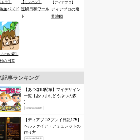
ズドラ】
【モンハン】
【ディアブロ】
熱血パズド
逆鱗日和ワール
ディアブロの魔
ド
界地図
うぶつの森】
村の日常
気記事ランキング
【あつ森ID配布】マイデザイン
一覧【あつまれどうぶつの森
】
Nintendo Swicth
【ディアブロ3プレイ日記175】
ヘルファイア・アミュレットの
作り方
Nintendo Swicth