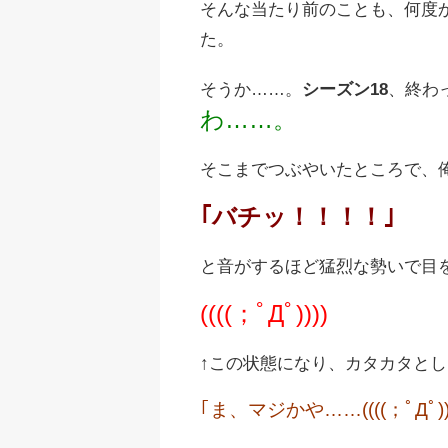
そんな当たり前のことも、何度
た。
そうか……。
シーズン18
、終わ
わ……。
そこまでつぶやいたところで、
｢バチッ！！！！｣
と音がするほど猛烈な勢いで目
((((；ﾟДﾟ))))
↑この状態になり、カタカタと
｢ま、マジかや……((((；ﾟДﾟ)))