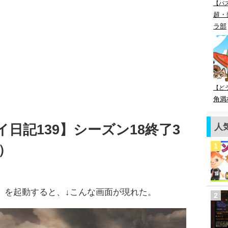
【パ
超・
ラ部
【ど
角満
人
日記139】シーズン18終了3
）
I』を起動すると、↓こんな画面が現れた。