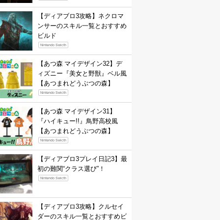
【ディアブロ3攻略】ネクロマ
ンサーのスキル一覧とおすすめ
ビルド
Nintendo Swicth
【あつ森 マイデザイン32】デ
ィズニー『美女と野獣』ベル風
【あつまれどうぶつの森】
Nintendo Swicth
【あつ森 マイデザイン31】
『ハイキュー!!』鳥野高校風
【あつまれどうぶつの森】
Nintendo Swicth
【ディアブロ3プレイ日記3】最
初の難関“クラス選び”！
Nintendo Swicth
【ディアブロ3攻略】クルセイ
ダーのスキル一覧とおすすめビ