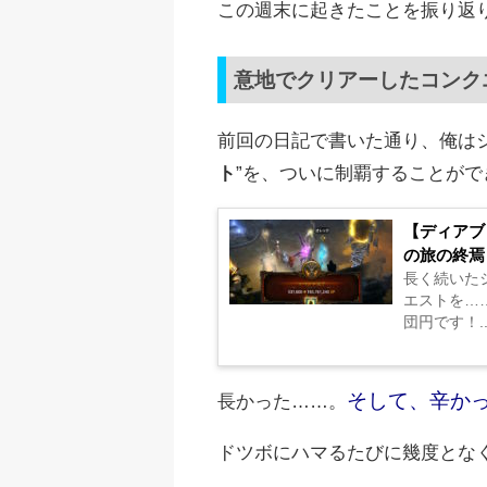
この週末に起きたことを振り返りたい
意地でクリアーしたコンク
前回の日記で書いた通り、俺は
ト
”を、ついに制覇することがで
【ディアブ
の旅の終焉
長く続いた
エストを…
団円です！..
そして、辛か
長かった……。
ドツボにハマるたびに幾度とな