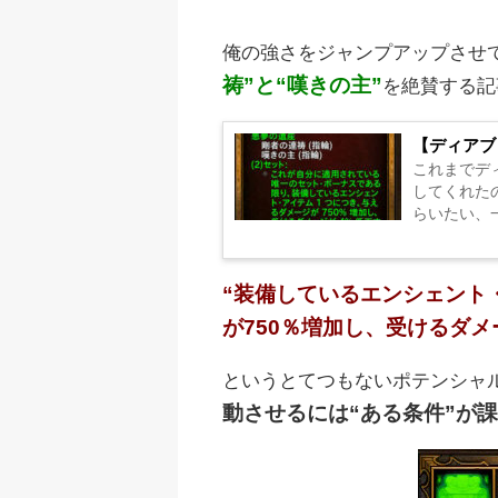
俺の強さをジャンプアップさせ
祷”と“嘆きの主”
を絶賛する記
【ディアブ
これまでデ
してくれた
らいたい、一
“装備しているエンシェント
が750％増加し、受けるダメ
というとてつもないポテンシャ
動させるには“ある条件”が