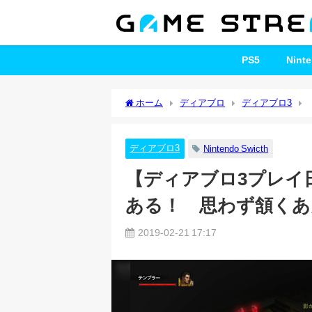
PS5
Nint
ホーム
ディアブロ
ディアブロ3
ず頷くあんなコト（その2)
ディアブロ3
Nintendo Swicth
【ディアブロ3プレイ日
ある！ 思わず頷くあ
2019-02-21 17:17