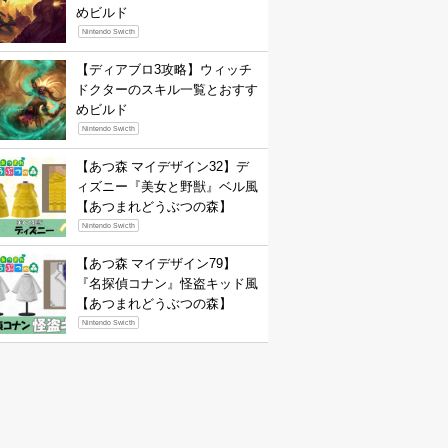
めビルド
Nintendo Swicth
【ディアブロ3攻略】ウィッチ
ドクターのスキル一覧とおすす
めビルド
Nintendo Swicth
【あつ森 マイデザイン32】デ
ィズニー『美女と野獣』ベル風
【あつまれどうぶつの森】
Nintendo Swicth
【あつ森 マイデザイン79】
『名探偵コナン』怪盗キッド風
【あつまれどうぶつの森】
Nintendo Swicth