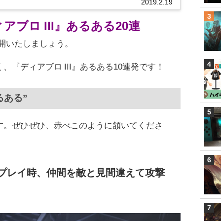
2019.2.19
アブロ III』あるある20連
開いたしましょう。
『ディアブロ III』あるある10連発です！
るある”
す。ぜひぜひ、赤べこのように頷いてくださ
ンプレイ時、仲間を敵と見間違えて攻撃