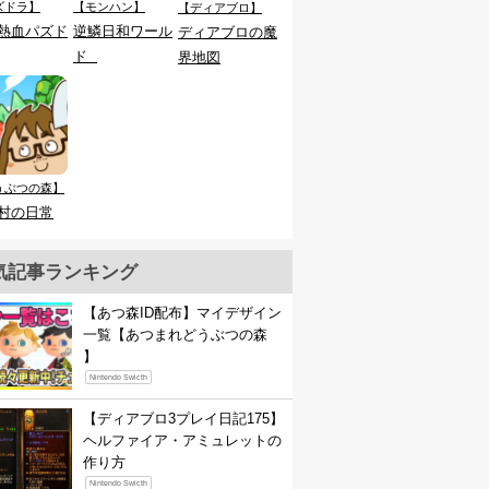
ズドラ】
【モンハン】
【ディアブロ】
熱血パズド
逆鱗日和ワール
ディアブロの魔
ド
界地図
うぶつの森】
村の日常
気記事ランキング
【あつ森ID配布】マイデザイン
一覧【あつまれどうぶつの森
】
Nintendo Swicth
【ディアブロ3プレイ日記175】
ヘルファイア・アミュレットの
作り方
Nintendo Swicth