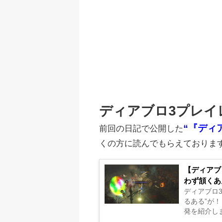
ディアブロ3プレイレ
“『ディア
前回の日記で公開した
くの方に読んでもらえておりま
【ディアブ
わず頷くあ
ディアブロ
るある”が！
発を紹介しま