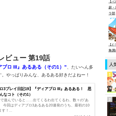
【パ
超・
ラ部
【ど
角満
ビュー 第19話
人
ブロ III』あるある（その1）”
、たいへん多
す。やっぱりみんな、あるある好きだよねー！
ロ3プレイ日記19】『ディアブロ III』あるある！ 思
んなコト（その1）
3で遊んでいると……出てくるわ出てくるわ、数々の”あ
 今回はディアブロ3あるある20連発のうち、最初の10
す！...