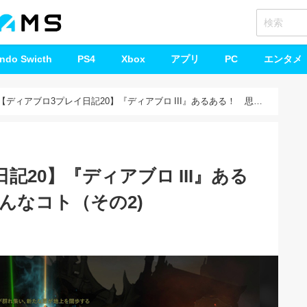
endo Swicth
PS4
Xbox
アプリ
PC
エンタメ
【ディアブロ3プレイ日記20】『ディアブロ III』あるある！ 思わ
記20】『ディアブロ III』ある
んなコト（その2)