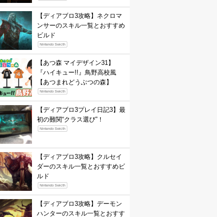
【ディアブロ3攻略】ネクロマ
ンサーのスキル一覧とおすすめ
ビルド
Nintendo Swicth
【あつ森 マイデザイン31】
『ハイキュー!!』鳥野高校風
【あつまれどうぶつの森】
Nintendo Swicth
【ディアブロ3プレイ日記3】最
初の難関“クラス選び”！
Nintendo Swicth
【ディアブロ3攻略】クルセイ
ダーのスキル一覧とおすすめビ
ルド
Nintendo Swicth
【ディアブロ3攻略】デーモン
ハンターのスキル一覧とおすす