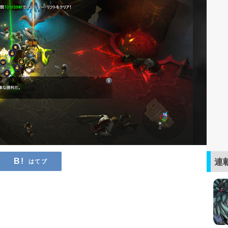
連
はてブ