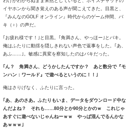
わけがわからぬまま呆然としていると、ボイスチャットの
イヤホンから聞き覚えのある声が聞こえてきた。目黒と、
『みんなのGOLF オンライン』時代からのゲーム仲間、バ
♀
キ（
）の声だ。
｢お疲れ様です！｣と目黒。｢角満さん、やっほー｣とバキ。
俺はふたりに動揺を隠しきれない声色で返事をした。｢あ、
あふ……｣。敏感に異変を察知したのはバキだった。
｢ん？ 角満さん、どうかしたんですか？ あと数分で『モ
ンハン：ワールド』で遊べるというのに！！｣
俺はさりげなく、ふたりに言った。
｢あ、あのさあ。ふたりもいま、データをダウンロード中な
んだよね？ それも……80分とか90分とかのｗ これじゃ
あすぐに遊べないじゃんねーｗｗ やっぱ混んでるんかな
あｗｗｗ｣