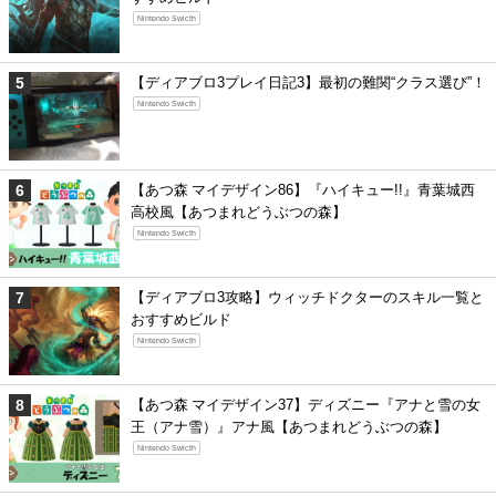
Nintendo Swicth
【ディアブロ3プレイ日記3】最初の難関“クラス選び”！
Nintendo Swicth
【あつ森 マイデザイン86】『ハイキュー!!』青葉城西
高校風【あつまれどうぶつの森】
Nintendo Swicth
【ディアブロ3攻略】ウィッチドクターのスキル一覧と
おすすめビルド
Nintendo Swicth
【あつ森 マイデザイン37】ディズニー『アナと雪の女
王（アナ雪）』アナ風【あつまれどうぶつの森】
Nintendo Swicth