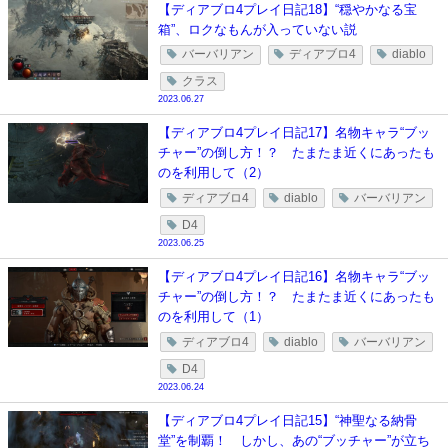
【ディアブロ4プレイ日記18】“穏やかなる宝
箱”、ロクなもんが入っていない説
バーバリアン
ディアブロ4
diablo
クラス
2023.06.27
【ディアブロ4プレイ日記17】名物キャラ“ブッ
チャー”の倒し方！？ たまたま近くにあったも
のを利用して（2）
ディアブロ4
diablo
バーバリアン
D4
2023.06.25
【ディアブロ4プレイ日記16】名物キャラ“ブッ
チャー”の倒し方！？ たまたま近くにあったも
のを利用して（1）
ディアブロ4
diablo
バーバリアン
D4
2023.06.24
【ディアブロ4プレイ日記15】“神聖なる納骨
堂”を制覇！ しかし、あの“ブッチャー”が立ち