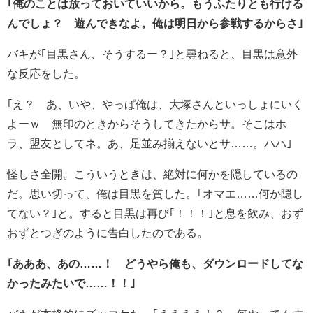
｢俺のことは放っておいていいから。もうふたりとも行ける
んでしょ？ 遊んできなよ。俺は明日から参戦するからさ｣
バキが｢目黒さん、そうするー？｣と尋ねると、目黒は意外
な反応をした。
｢え？ あ、いや、やっぱ俺は、大塚さんといっしょにいく
よーｗ 無印のときからそうしてきたからサ。そこはホ
ラ、盟友としてネ。あ、足並み揃えないとサ……。ハハ｣
怪しさ全開。こういうときは、絶対に何かを隠しているの
だ。思い切って、俺は目黒を質した。｢オマエ……何か隠し
てない？｣と。すると目黒は再び｢！！！｣と息を飲み、おず
おずとつぎのように告白したのである。
｢あああ、あの……！ どうやら俺も、ダウンロードしてな
かったみたいで……！！｣