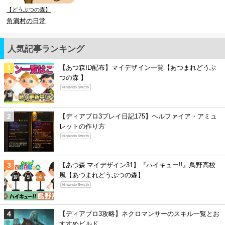
【どうぶつの森】
角満村の日常
人気記事ランキング
【あつ森ID配布】マイデザイン一覧【あつまれどうぶ
つの森 】
Nintendo Swicth
【ディアブロ3プレイ日記175】ヘルファイア・アミュ
レットの作り方
Nintendo Swicth
【あつ森 マイデザイン31】『ハイキュー!!』鳥野高校
風【あつまれどうぶつの森】
Nintendo Swicth
【ディアブロ3攻略】ネクロマンサーのスキル一覧とお
すすめビルド