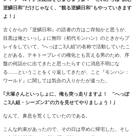
逆鱗日和”だけじゃなく、“観る逆鱗日和”もやっていきます
よ！｣
古くからの『逆鱗日和』の読者の方はご存知かと思うが、
目黒は俺といっしょに無印（初代モンハン）のときからプ
レイをしていて、“へっぽこ3人組”の名称で活動していたこ
とがある。テキトープレイの権化とも言える男のため、序
盤の何話かに出てきたと思ったらすぐに消息不明にな
る……ということをくり返してきたが、こと『モンハン：
ワールド』に関しては気合の入りかたが違った。
｢大塚さんといっしょに、俺も突っ走りますよ！ “へっぽ
こ3人組・シーズン3”の力を見せてやりましょう！｣
なんて、鼻息を荒くしていたのである。
こんな約束があったので、その日は早めに帰宅した。そし