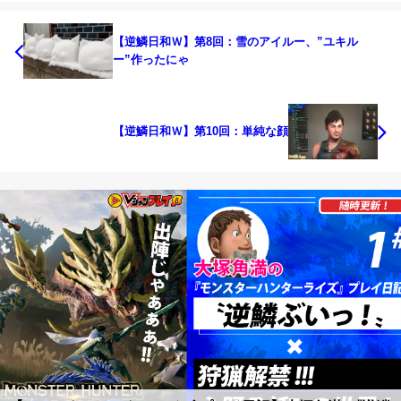
【逆鱗日和Ｗ】第8回：雪のアイルー、”ユキル
ー”作ったにゃ
【逆鱗日和Ｗ】第10回：単純な顔