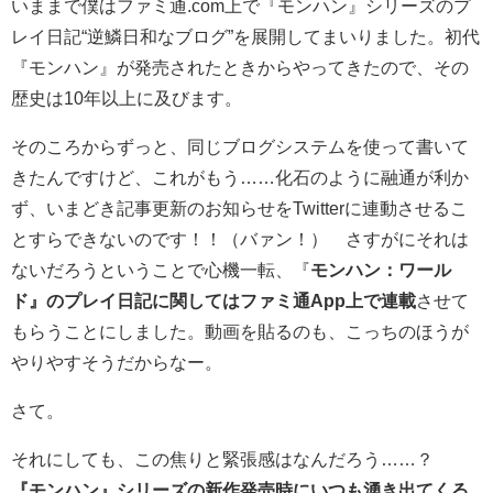
いままで僕はファミ通.com上で『モンハン』シリーズのプ
レイ日記“逆鱗日和なブログ”を展開してまいりました。初代
『モンハン』が発売されたときからやってきたので、その
歴史は10年以上に及びます。
そのころからずっと、同じブログシステムを使って書いて
きたんですけど、これがもう……化石のように融通が利か
ず、いまどき記事更新のお知らせをTwitterに連動させるこ
とすらできないのです！！（バァン！） さすがにそれは
ないだろうということで心機一転、『
モンハン：ワール
ド』のプレイ日記に関してはファミ通App上で連載
させて
もらうことにしました。動画を貼るのも、こっちのほうが
やりやすそうだからなー。
さて。
それにしても、この焦りと緊張感はなんだろう……？
『モンハン』シリーズの新作発売時にいつも湧き出てくる