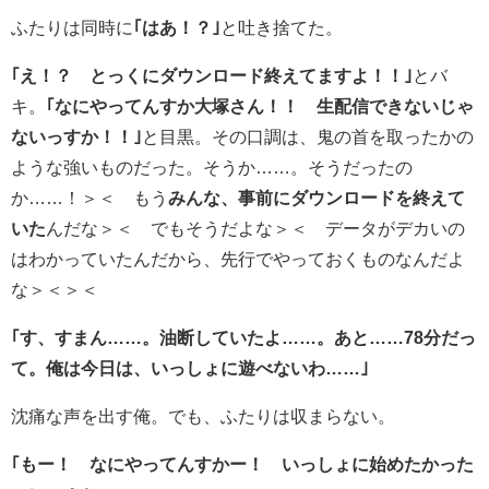
ふたりは同時に
｢はあ！？｣
と吐き捨てた。
｢え！？ とっくにダウンロード終えてますよ！！｣
とバ
キ。
｢なにやってんすか大塚さん！！ 生配信できないじゃ
ないっすか！！｣
と目黒。その口調は、鬼の首を取ったかの
ような強いものだった。そうか……。そうだったの
か……！＞＜ もう
みんな、事前にダウンロードを終えて
いた
んだな＞＜ でもそうだよな＞＜ データがデカいの
はわかっていたんだから、先行でやっておくものなんだよ
な＞＜＞＜
｢す、すまん……。油断していたよ……。あと……78分だっ
て。俺は今日は、いっしょに遊べないわ……｣
沈痛な声を出す俺。でも、ふたりは収まらない。
｢もー！ なにやってんすかー！ いっしょに始めたかった