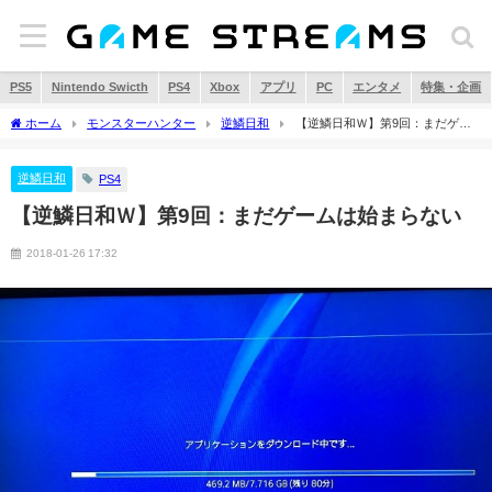
PS5
Nintendo Swicth
PS4
Xbox
アプリ
PC
エンタメ
特集・企画
ホーム
モンスターハンター
逆鱗日和
【逆鱗日和Ｗ】第9回：まだゲー
ムは始まらない
逆鱗日和
PS4
【逆鱗日和Ｗ】第9回：まだゲームは始まらない
2018-01-26 17:32