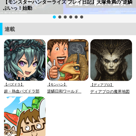
【モンスターハンターライズ プレイ日記】大塚角満の“逆鱗
ぶいっ！始動
連載
【パズドラ】
【モンハン】
【ディアブロ】
超・熱血パズドラ部
逆鱗日和ワールド
ディアブロの魔界地図