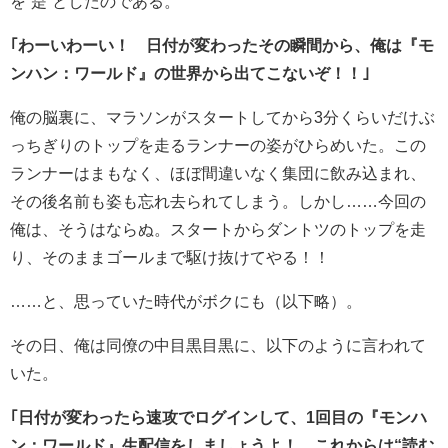
を“是”としたのである。
｢わーいわーい！ 日付が変わったその瞬間から、俺は『モ
ンハン：ワールド』の世界から出てこないぞ！！｣
俺の脳裏に、マラソンがスタートしてから3分くらいだけぶ
っちぎりのトップを走るランナーの姿がひらめいた。この
ランナーはまもなく、ほぼ間違いなく集団に飲み込まれ、
その後名前も姿も忘れ去られてしまう。しかし……今回の
俺は、そうはならぬ。スタートからダントツのトップを走
り、そのままゴールまで駆け抜けてやる！！
……と、思っていた時代がボクにも（以下略）。
その日、俺は同僚の中目黒目黒に、以下のように言われて
いた。
｢日付が変わったら速攻でログインして、1回目の『モンハ
ン：ワールド』生配信をしましょうよ！ これからは“読む