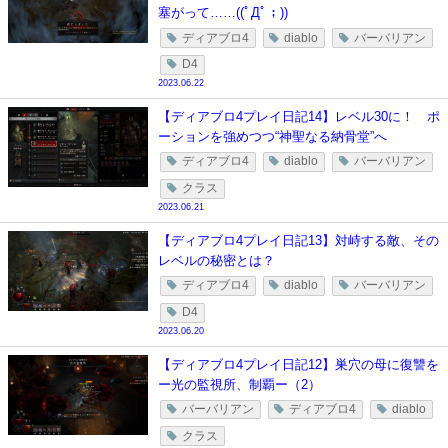
塞がって……((ﾟДﾟ；))
ディアブロ4
diablo
バーバリアン
D4
2023.06.22
【ディアブロ4プレイ日記14】レベル30に！ ポ
ーションを強めつつ“神聖なる納骨堂”へ
ディアブロ4
diablo
バーバリアン
クラス
2023.06.21
【ディアブロ4プレイ日記13】対峙する敵、その
レベルの秘密とは？
ディアブロ4
diablo
バーバリアン
D4
2023.06.20
【ディアブロ4プレイ日記12】巣穴の母に復讐を
ー光の監視所、制覇ー（2）
バーバリアン
ディアブロ4
diablo
クラス