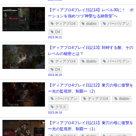
【ディアブロ4プレイ日記14】レベル30に！ ポ
ーションを強めつつ“神聖なる納骨堂”へ
ディアブロ4
diablo
バーバリアン
D4
2023.06.21
【ディアブロ4プレイ日記13】対峙する敵、その
レベルの秘密とは？
ディアブロ4
diablo
バーバリアン
D4
2023.06.20
【ディアブロ4プレイ日記12】巣穴の母に復讐を
ー光の監視所、制覇ー（2）
バーバリアン
ディアブロ4
diablo
クラス
2023.06.19
【ディアブロ4プレイ日記11】巣穴の母に復讐を
ー光の監視所、制覇ー（1）