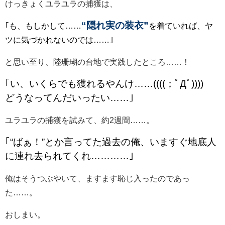
けっきょくユラユラの捕獲は、
“隠れ実の装衣”
｢も、もしかして……
を着ていれば、ヤ
ツに気づかれないのでは……｣
と思い至り、陸珊瑚の台地で実践したところ……！
｢い、いくらでも獲れるやんけ……((((；ﾟДﾟ))))
どうなってんだいったい……｣
ユラユラの捕獲を試みて、約2週間……。
｢“ばぁ！”とか言ってた過去の俺、いますぐ地底人
に連れ去られてくれ…………｣
俺はそうつぶやいて、ますます恥じ入ったのであっ
た……。
おしまい。