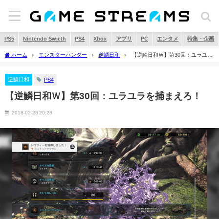
PS5
Nintendo Swicth
PS4
Xbox
アプリ
PC
エンタメ
特集・企画
ホーム
モンスターハンター
逆鱗日和
【逆鱗日和Ｗ】第30回：ユラユラ
を捕まえろ！
逆鱗日和
PS4
【逆鱗日和Ｗ】第30回：ユラユラを捕まえろ！
2018-02-28 20:28