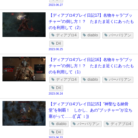
2023.06.27
【ディアブロ4プレイ日記17】名物キャラ“ブッ
チャー”の倒し方！？ たまたま近くにあったも
のを利用して（2）
ディアブロ4
diablo
バーバリアン
D4
2023.06.25
【ディアブロ4プレイ日記16】名物キャラ“ブッ
チャー”の倒し方！？ たまたま近くにあったも
のを利用して（1）
ディアブロ4
diablo
バーバリアン
D4
2023.06.24
【ディアブロ4プレイ日記15】“神聖なる納骨
堂”を制覇！ しかし、あの“ブッチャー”が立ち
塞がって……((ﾟДﾟ；))
diablo
バーバリアン
ディアブロ4
D4
2023.06.22