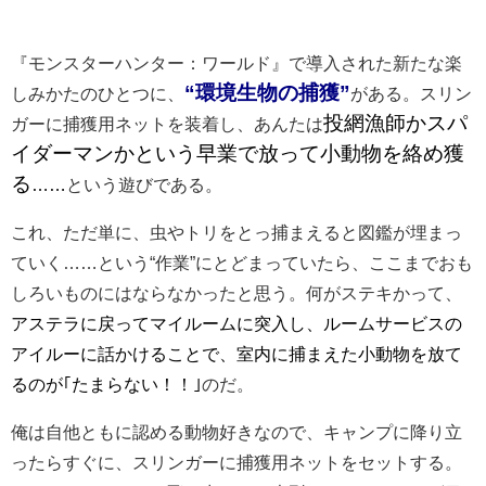
『モンスターハンター：ワールド』で導入された新たな楽
“環境生物の捕獲”
しみかたのひとつに、
がある。スリン
投網漁師かスパ
ガーに捕獲用ネットを装着し、あんたは
イダーマンかという早業で放って小動物を絡め獲
る
……
という遊びである。
これ、ただ単に、虫やトリをとっ捕まえると図鑑が埋まっ
ていく……という“作業”にとどまっていたら、ここまでおも
しろいものにはならなかったと思う。何がステキかって、
アステラに戻ってマイルームに突入し、ルームサービスの
アイルーに話かけることで、室内に捕まえた小動物を放て
るのが｢たまらない！！｣
のだ。
俺は自他ともに認める動物好きなので、キャンプに降り立
ったらすぐに、スリンガーに捕獲用ネットをセットする。