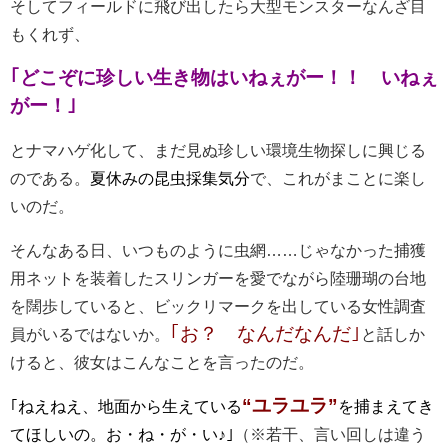
そしてフィールドに飛び出したら大型モンスターなんざ目
もくれず、
｢どこぞに珍しい生き物はいねぇがー！！ いねぇ
がー！｣
とナマハゲ化して、まだ見ぬ珍しい環境生物探しに興じる
のである。
夏休みの昆虫採集気分
で、これがまことに楽し
いのだ。
そんなある日、いつものように虫網……じゃなかった捕獲
用ネットを装着したスリンガーを愛でながら陸珊瑚の台地
を闊歩していると、ビックリマークを出している女性調査
｢お？ なんだなんだ｣
員がいるではないか。
と話しか
けると、彼女はこんなことを言ったのだ。
“ユラユラ”
｢ねえねえ、地面から生えている
を捕まえてき
てほしいの。お・ね・が・い♪｣
（※若干、言い回しは違う