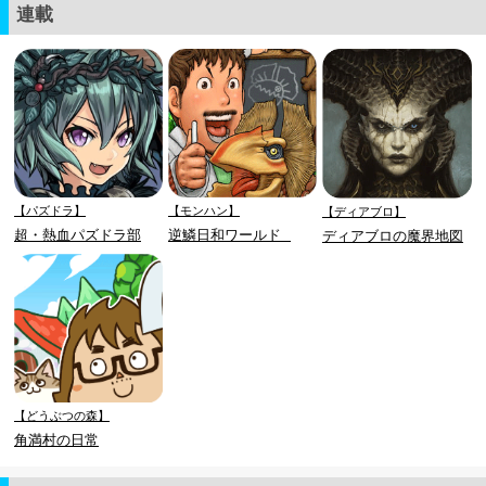
連載
【パズドラ】
【モンハン】
【ディアブロ】
超・熱血パズドラ部
逆鱗日和ワールド
ディアブロの魔界地図
【どうぶつの森】
角満村の日常