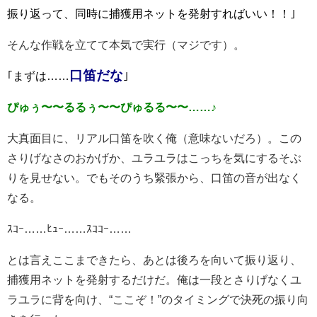
振り返って、同時に捕獲用ネットを発射すればいい！！｣
そんな作戦を立てて本気で実行（マジです）。
口笛だな
｢まずは……
｣
ぴゅぅ〜〜るるぅ〜〜ぴゅるる〜〜……♪
大真面目に、リアル口笛を吹く俺（意味ないだろ）。この
さりげなさのおかげか、ユラユラはこっちを気にするそぶ
りを見せない。でもそのうち緊張から、口笛の音が出なく
なる。
ｽｺｰ……ﾋｭｰ……ｽｺｺｰ……
とは言えここまできたら、あとは後ろを向いて振り返り、
捕獲用ネットを発射するだけだ。俺は一段とさりげなくユ
ラユラに背を向け、“ここぞ！”のタイミングで決死の振り向