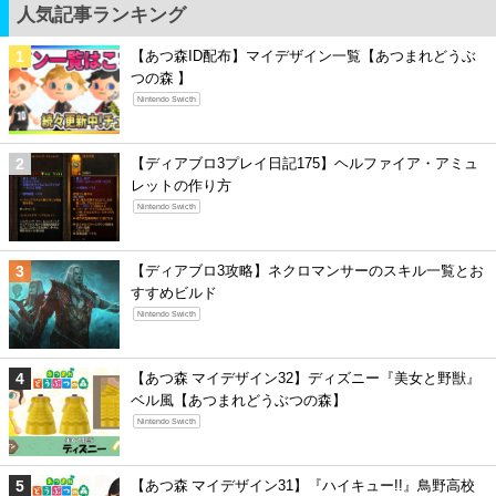
人気記事ランキング
【あつ森ID配布】マイデザイン一覧【あつまれどうぶ
つの森 】
Nintendo Swicth
【ディアブロ3プレイ日記175】ヘルファイア・アミュ
レットの作り方
Nintendo Swicth
【ディアブロ3攻略】ネクロマンサーのスキル一覧とお
すすめビルド
Nintendo Swicth
【あつ森 マイデザイン32】ディズニー『美女と野獣』
ベル風【あつまれどうぶつの森】
Nintendo Swicth
【あつ森 マイデザイン31】『ハイキュー!!』鳥野高校