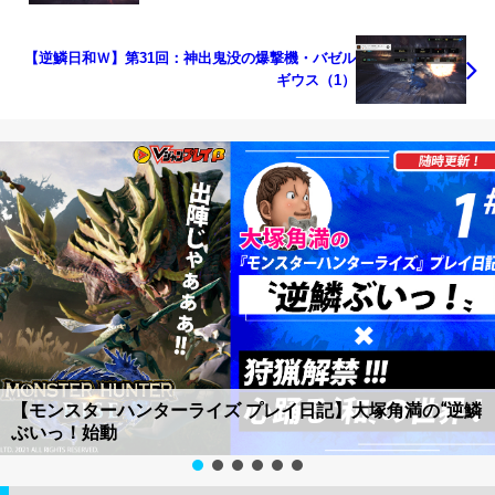
【逆鱗日和Ｗ】第31回：神出鬼没の爆撃機・バゼル
ギウス（1）
【モンスターハンターライズ プレイ日記】大塚角満の“逆鱗
ぶいっ！始動