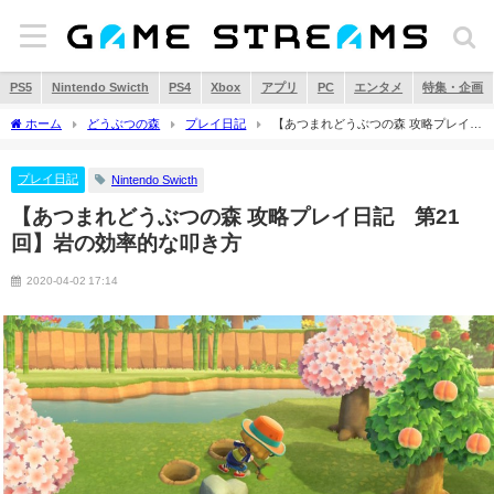
PS5
Nintendo Swicth
PS4
Xbox
アプリ
PC
エンタメ
特集・企画
ホーム
どうぶつの森
プレイ日記
【あつまれどうぶつの森 攻略プレイ日
記 第21回】岩の効率的な叩き方
プレイ日記
Nintendo Swicth
【あつまれどうぶつの森 攻略プレイ日記 第21
回】岩の効率的な叩き方
2020-04-02 17:14