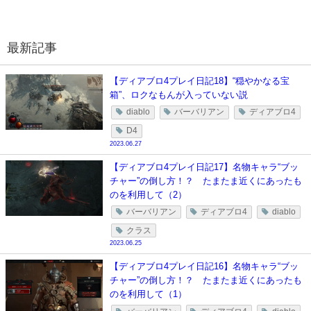
最新記事
【ディアブロ4プレイ日記18】“穏やかなる宝
箱”、ロクなもんが入っていない説
diablo
バーバリアン
ディアブロ4
D4
2023.06.27
【ディアブロ4プレイ日記17】名物キャラ“ブッ
チャー”の倒し方！？ たまたま近くにあったも
のを利用して（2）
バーバリアン
ディアブロ4
diablo
クラス
2023.06.25
【ディアブロ4プレイ日記16】名物キャラ“ブッ
チャー”の倒し方！？ たまたま近くにあったも
のを利用して（1）