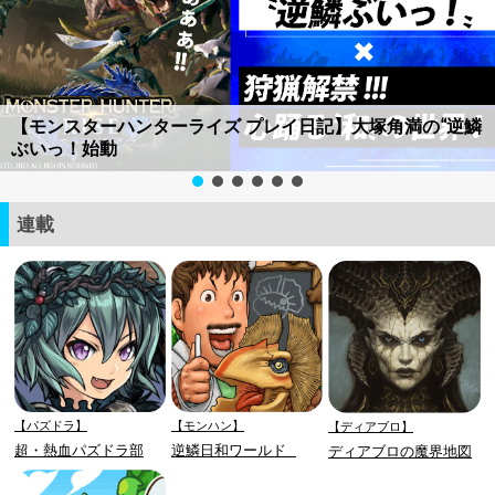
【モンスターハンターライズ プレイ日記】大塚角満の“逆鱗
ぶいっ！始動
連載
【パズドラ】
【モンハン】
【ディアブロ】
超・熱血パズドラ部
逆鱗日和ワールド
ディアブロの魔界地図