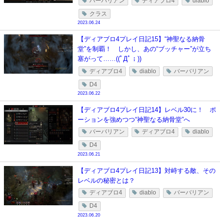
バーバリアン
ディアブロ4
diablo
クラス
2023.06.24
【ディアブロ4プレイ日記15】“神聖なる納骨
堂”を制覇！ しかし、あの“ブッチャー”が立ち
塞がって……((ﾟДﾟ；))
ディアブロ4
diablo
バーバリアン
D4
2023.06.22
【ディアブロ4プレイ日記14】レベル30に！ ポ
ーションを強めつつ“神聖なる納骨堂”へ
バーバリアン
ディアブロ4
diablo
D4
2023.06.21
【ディアブロ4プレイ日記13】対峙する敵、その
レベルの秘密とは？
ディアブロ4
diablo
バーバリアン
D4
2023.06.20