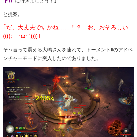
トII”
に行きましょう！｣
と提案。
｢だ、大丈夫ですかね……！？ お、おそろしい
((((;´･ω･`))))｣
そう言って震える大嶋さんを連れて、トーメントIIのアドベ
ンチャーモードに突入したのでありました。