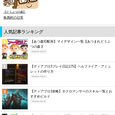
【どうぶつの森】
角満村の日常
人気記事ランキング
【あつ森ID配布】マイデザイン一覧【あつまれどうぶ
つの森 】
Nintendo Swicth
【ディアブロ3プレイ日記175】ヘルファイア・アミュ
レットの作り方
Nintendo Swicth
【ディアブロ3攻略】ネクロマンサーのスキル一覧とお
すすめビルド
Nintendo Swicth