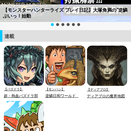
【モンスターハンターライズ プレイ日記】大塚角満の“逆鱗
ぶいっ！始動
連載
【パズドラ】
【モンハン】
【ディアブロ】
超・熱血パズドラ部
逆鱗日和ワールド
ディアブロの魔界地図