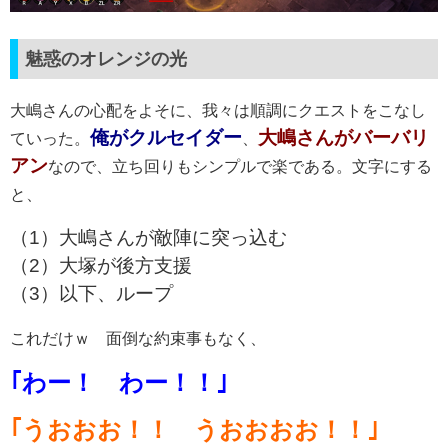
魅惑のオレンジの光
大嶋さんの心配をよそに、我々は順調にクエストをこなし
俺がクルセイダー
大嶋さんがバーバリ
ていった。
、
アン
なので、立ち回りもシンプルで楽である。文字にする
と、
（1）大嶋さんが敵陣に突っ込む
（2）大塚が後方支援
（3）以下、ループ
これだけｗ 面倒な約束事もなく、
｢わー！ わー！！｣
｢うおおお！！ うおおおお！！｣