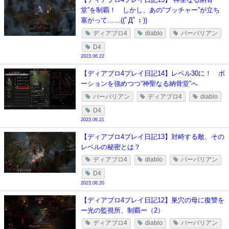
堂”を制覇！ しかし、あの“ブッチャー”が立ち
塞がって……((ﾟДﾟ；))
ディアブロ4
diablo
バーバリアン
D4
2023.06.22
【ディアブロ4プレイ日記14】レベル30に！ ポ
ーションを強めつつ“神聖なる納骨堂”へ
バーバリアン
ディアブロ4
diablo
D4
2023.06.21
【ディアブロ4プレイ日記13】対峙する敵、その
レベルの秘密とは？
ディアブロ4
diablo
バーバリアン
D4
2023.06.20
【ディアブロ4プレイ日記12】巣穴の母に復讐を
ー光の監視所、制覇ー（2）
ディアブロ4
diablo
バーバリアン