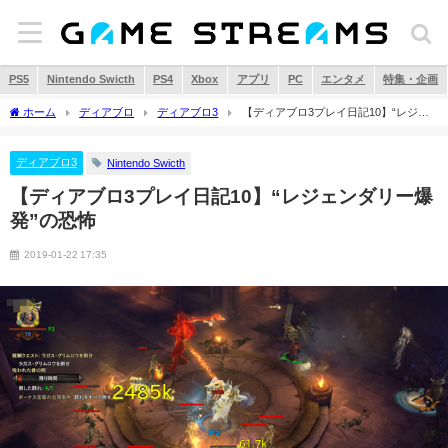
PS5
Nintendo Swicth
PS4
Xbox
アプリ
PC
エンタメ
特集・企画
ホーム
ディアブロ
ディアブロ3
【ディアブロ3プレイ日記10】“レジェ
ンダリー爆発”の恐怖
ディアブロ3
Nintendo Swicth
【ディアブロ3プレイ日記10】“レジェンダリー爆
発”の恐怖
2019-01-22 17:35