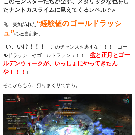
このモンスターたちが全部、メタリックな色をし
たナントカスライムに見えてくるレベル
でｗ
“経験値のゴールドラッシ
俺、突如訪れた
ュ”
に狂喜乱舞。
い、いけ！！！
｢
このチャンスを逃すな！！！ ゴー
盆と正月とゴー
ルドラッシュやゴールドラッシュ！！
ルデンウィークが、いっしょにやってきたん
や！！！
｣
そこからもう、狩りまくりですわ。