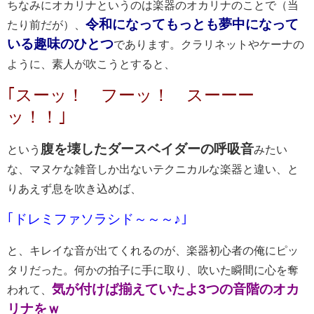
ちなみにオカリナというのは楽器のオカリナのことで（当
令和になってもっとも夢中になって
たり前だが）、
いる趣味のひとつ
であります。クラリネットやケーナの
ように、素人が吹こうとすると、
｢スーッ！ フーッ！ スーーー
ッ！！｣
腹を壊したダースベイダーの呼吸音
という
みたい
な、マヌケな雑音しか出ないテクニカルな楽器と違い、と
りあえず息を吹き込めば、
｢ドレミファソラシド～～～♪｣
と、キレイな音が出てくれるのが、楽器初心者の俺にピッ
タリだった。何かの拍子に手に取り、吹いた瞬間に心を奪
気が付けば揃えていたよ3つの音階のオカ
われて、
リナをｗ