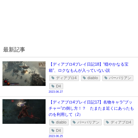
最新記事
【ディアブロ4プレイ日記18】“穏やかなる宝
箱”、ロクなもんが入っていない説
ディアブロ4
diablo
バーバリアン
D4
2023.06.27
【ディアブロ4プレイ日記17】名物キャラ“ブッ
チャー”の倒し方！？ たまたま近くにあったも
のを利用して（2）
diablo
バーバリアン
ディアブロ4
D4
2023.06.25