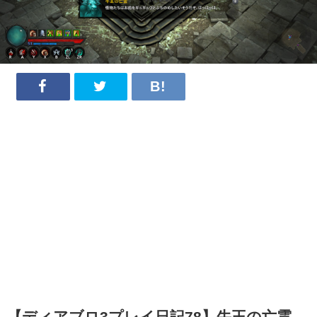
【ディアブロ3プレイ日記78】牛王の亡霊、