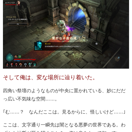
そして俺は、変な場所に辿り着いた。
四角い祭壇のようなものが中央に置かれている、妙にだだ
っ広い不気味な空間……。
｢む……？ なんだここは。見るからに、怪しいけど……｣
ここは、文字通り一瞬先は闇となる悪夢の世界である。わ