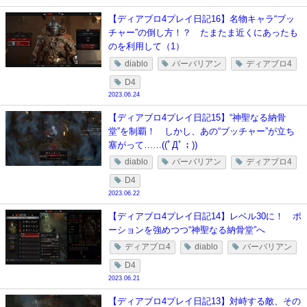
【ディアブロ4プレイ日記16】名物キャラ“ブッ
チャー”の倒し方！？ たまたま近くにあったも
のを利用して（1）
diablo
バーバリアン
ディアブロ4
D4
2023.06.24
【ディアブロ4プレイ日記15】“神聖なる納骨
堂”を制覇！ しかし、あの“ブッチャー”が立ち
塞がって……((ﾟДﾟ；))
diablo
バーバリアン
ディアブロ4
D4
2023.06.22
【ディアブロ4プレイ日記14】レベル30に！ ポ
ーションを強めつつ“神聖なる納骨堂”へ
ディアブロ4
diablo
バーバリアン
D4
2023.06.21
【ディアブロ4プレイ日記13】対峙する敵、その