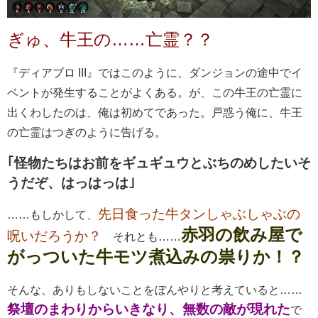
ぎゅ、牛王の……亡霊？？
『ディアブロ III』ではこのように、ダンジョンの途中でイ
ベントが発生することがよくある。が、この牛王の亡霊に
出くわしたのは、俺は初めてであった。戸惑う俺に、牛王
の亡霊はつぎのように告げる。
｢怪物たちはお前をギュギュウとぶちのめしたいそ
うだぞ、はっはっは｣
先日食った牛タンしゃぶしゃぶの
……もしかして、
赤羽の飲み屋で
呪いだろうか？
それとも……
がっついた牛モツ煮込みの祟りか！？
そんな、ありもしないことをぼんやりと考えていると……
祭壇のまわりからいきなり、無数の敵が現れた
で