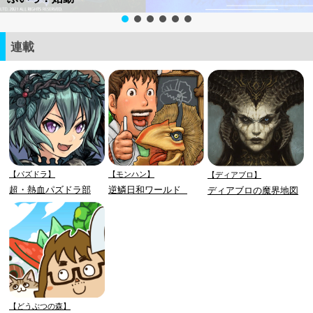
連載
【パズドラ】
【モンハン】
【ディアブロ】
超・熱血パズドラ部
逆鱗日和ワールド
ディアブロの魔界地図
【どうぶつの森】