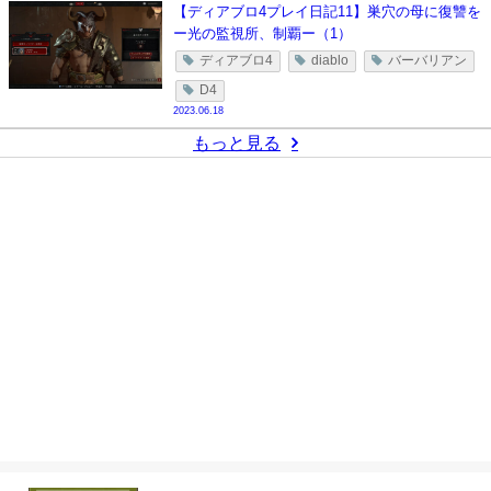
【ディアブロ4プレイ日記11】巣穴の母に復讐を
ー光の監視所、制覇ー（1）
ディアブロ4
diablo
バーバリアン
D4
2023.06.18
もっと見る