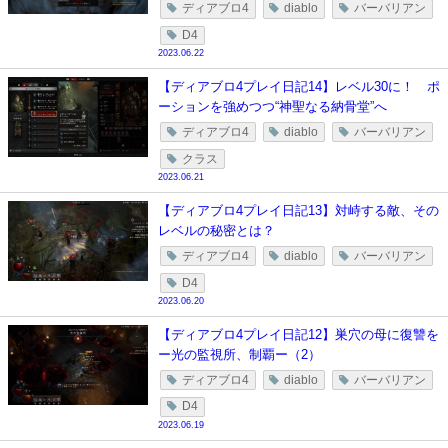
ディアブロ4
diablo
バーバリアン
D4
2023.06.22
【ディアブロ4プレイ日記14】レベル30に！ ポ
ーションを強めつつ“神聖なる納骨堂”へ
ディアブロ4
diablo
バーバリアン
クラス
2023.06.21
【ディアブロ4プレイ日記13】対峙する敵、その
レベルの秘密とは？
ディアブロ4
diablo
バーバリアン
D4
2023.06.20
【ディアブロ4プレイ日記12】巣穴の母に復讐を
ー光の監視所、制覇ー（2）
ディアブロ4
diablo
バーバリアン
D4
2023.06.19