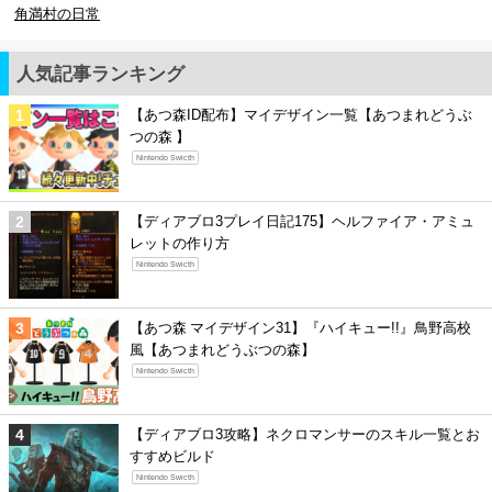
角満村の日常
人気記事ランキング
【あつ森ID配布】マイデザイン一覧【あつまれどうぶ
つの森 】
Nintendo Swicth
【ディアブロ3プレイ日記175】ヘルファイア・アミュ
レットの作り方
Nintendo Swicth
【あつ森 マイデザイン31】『ハイキュー!!』鳥野高校
風【あつまれどうぶつの森】
Nintendo Swicth
【ディアブロ3攻略】ネクロマンサーのスキル一覧とお
すすめビルド
Nintendo Swicth