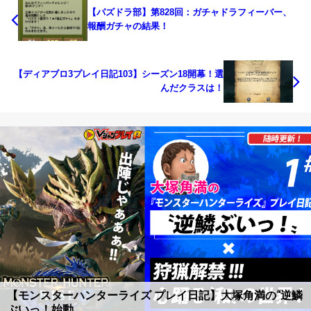
【パズドラ部】第828回：ガチャドラフィーバー、
報酬ガチャの結果！
【ディアブロ3プレイ日記103】シーズン18開幕！選
んだクラスは！
【モンスターハンターライズ プレイ日記】大塚角満の“逆鱗
ぶいっ！始動