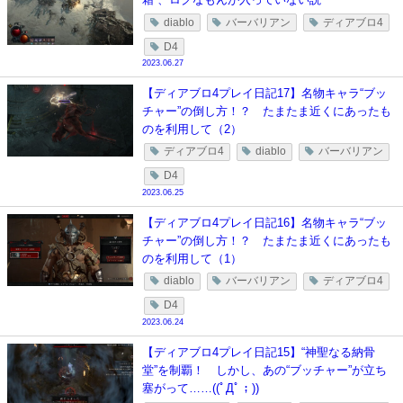
diablo
バーバリアン
ディアブロ4
D4
2023.06.27
【ディアブロ4プレイ日記17】名物キャラ“ブッ
チャー”の倒し方！？ たまたま近くにあったも
のを利用して（2）
ディアブロ4
diablo
バーバリアン
D4
2023.06.25
【ディアブロ4プレイ日記16】名物キャラ“ブッ
チャー”の倒し方！？ たまたま近くにあったも
のを利用して（1）
diablo
バーバリアン
ディアブロ4
D4
2023.06.24
【ディアブロ4プレイ日記15】“神聖なる納骨
堂”を制覇！ しかし、あの“ブッチャー”が立ち
塞がって……((ﾟДﾟ；))