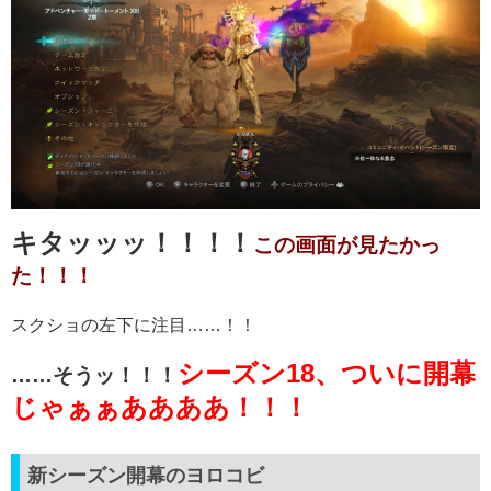
キタッッッ！！！！
この画面が見たかっ
た！！！
スクショの左下に注目……！！
シーズン
18
、ついに開幕
……
そうッ！！！
じゃぁぁああああ！！！
新シーズン開幕のヨロコビ