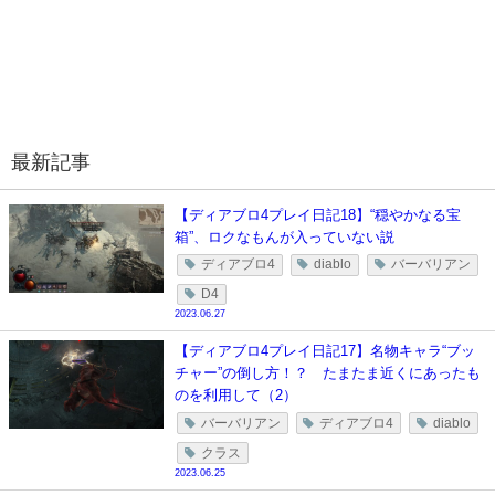
最新記事
【ディアブロ4プレイ日記18】“穏やかなる宝
箱”、ロクなもんが入っていない説
ディアブロ4
diablo
バーバリアン
D4
2023.06.27
【ディアブロ4プレイ日記17】名物キャラ“ブッ
チャー”の倒し方！？ たまたま近くにあったも
のを利用して（2）
バーバリアン
ディアブロ4
diablo
クラス
2023.06.25