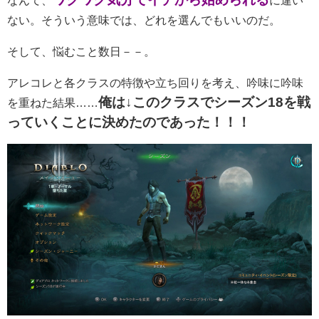
なんて、
に違い
ない。そういう意味では、どれを選んでもいいのだ。
そして、悩むこと数日－－。
アレコレと各クラスの特徴や立ち回りを考え、吟味に吟味
俺は
↓
このクラスでシーズン
18
を戦
を重ねた結果……
っていくことに決めたのであった！！！