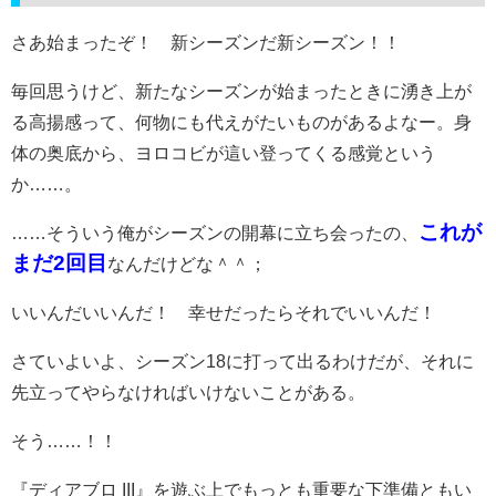
さあ始まったぞ！ 新シーズンだ新シーズン！！
毎回思うけど、新たなシーズンが始まったときに湧き上が
る高揚感って、何物にも代えがたいものがあるよなー。身
体の奥底から、ヨロコビが這い登ってくる感覚という
か……。
これが
……そういう俺がシーズンの開幕に立ち会ったの、
まだ
2
回目
なんだけどな＾＾；
いいんだいいんだ！ 幸せだったらそれでいいんだ！
さていよいよ、シーズン18に打って出るわけだが、それに
先立ってやらなければいけないことがある。
そう……！！
『ディアブロ III』を遊ぶ上でもっとも重要な下準備ともい