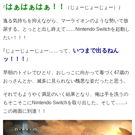
はぁはぁはぁ！！
｢
（じょーじょーじょー）｣
逸る気持ちを抑えながら、マーライオンのような勢いで放
尿する。とっとと出し終えて……Nintendo Switchを起動し
たい！！！
いつまで出るねん
｢じょーじょーじょー……って、
ッ！！！
｣
早朝のトイレでひとり、おしっこに向かって毒づく47歳の
おっさんとか、滅多に見られない醜悪な姿だったと思う。
それでもようやく満足のいく結果となり、俺は手を洗うの
もそこそこにNintendo Switchを取り出した。そして……↓
この画面に到達！！