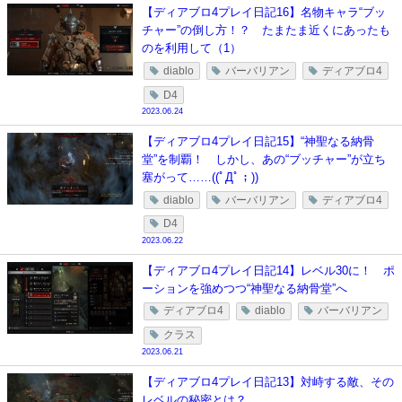
【ディアブロ4プレイ日記16】名物キャラ“ブッ
チャー”の倒し方！？ たまたま近くにあったも
のを利用して（1）
diablo
バーバリアン
ディアブロ4
D4
2023.06.24
【ディアブロ4プレイ日記15】“神聖なる納骨
堂”を制覇！ しかし、あの“ブッチャー”が立ち
塞がって……((ﾟДﾟ；))
diablo
バーバリアン
ディアブロ4
D4
2023.06.22
【ディアブロ4プレイ日記14】レベル30に！ ポ
ーションを強めつつ“神聖なる納骨堂”へ
ディアブロ4
diablo
バーバリアン
クラス
2023.06.21
【ディアブロ4プレイ日記13】対峙する敵、その
レベルの秘密とは？