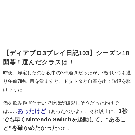
【ディアブロ3プレイ日記103】シーズン18
開幕！選んだクラスは！
昨夜、帰宅したのは夜中の3時過ぎだったが、俺はいつも通
り午前7時に目を覚ますと、ドタドタと自室を出て階段を駆
け下りた。
酒を飲み過ぎたせいで膀胱が破裂しそうだったわけで
あったけど
1
秒
は……
（あったのかよ）、それ以上に、
でも早く
Nintendo Switch
を起動して、
“
あるこ
と
”
を確かめたかった
のだ。