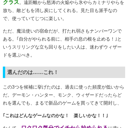
クラス
。遠距離から怒涛の火焔やら氷やらカミナリやらを
放ち、敵どもを消し炭にしてくれる。見た目も派手なの
で、使っていてじつに楽しい。
ただ、魔法使いの宿命だが、打たれ弱さもナンバーワンで
ある。｢自分がやられる前に、相手の息の根を止める！｣と
いうスリリングな立ち回りをしたい人は、迷わずウィザー
ドを選ぶべき。
選んだのは……これ！
この3つを候補に挙げたのは、過去に使った頻度が低いから
だ。デーモン・ハンター、モンク、ウィザードだったらど
れを選んでも、まるで新品のゲームを買ってきて開封し、
｢これはどんなゲームなのかな！ 楽しいかな！！｣
ワクワク気分でイチから始められる