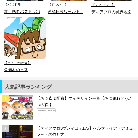
【パズドラ】
【モンハン】
【ディアブロ】
超・熱血パズドラ部
逆鱗日和ワールド
ディアブロの魔界地図
【どうぶつの森】
角満村の日常
人気記事ランキング
【あつ森ID配布】マイデザイン一覧【あつまれどうぶ
つの森 】
Nintendo Swicth
【ディアブロ3プレイ日記175】ヘルファイア・アミュ
レットの作り方