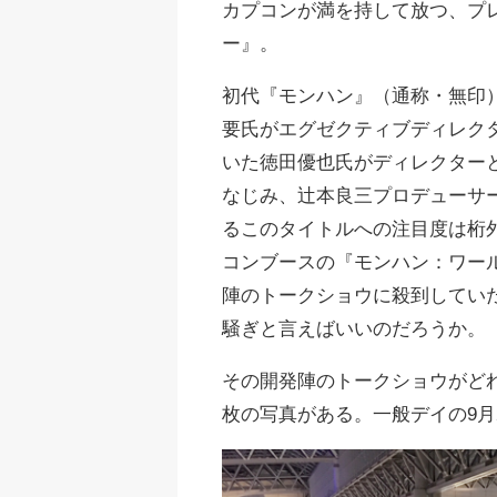
カプコンが満を持して放つ、プ
ー』。
初代『モンハン』（通称・無印
要氏がエグゼクティブディレク
いた徳田優也氏がディレクター
なじみ、辻本良三プロデューサ
るこのタイトルへの注目度は桁
コンブースの『モンハン：ワー
陣のトークショウに殺到してい
騒ぎと言えばいいのだろうか。
その開発陣のトークショウがど
枚の写真がある。一般デイの9月