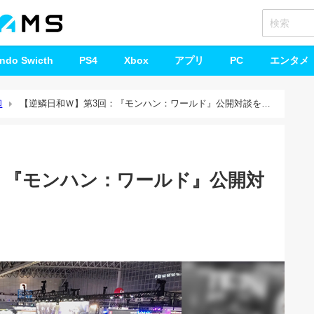
endo Swicth
PS4
Xbox
アプリ
PC
エンタメ
和
【逆鱗日和Ｗ】第3回：『モンハン：ワールド』公開対談をや
：『モンハン：ワールド』公開対