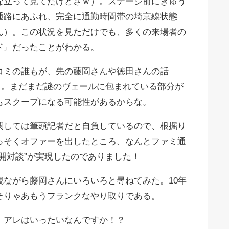
な立って見てたけどさｗ）。ステージ前にぎゅう
通路にあふれ、完全に通勤時間帯の埼京線状態
ん）。この状況を見ただけでも、多くの来場者の
ド』だったことがわかる。
コミの誰もが、先の藤岡さんや徳田さんの話
る。まだまだ謎のヴェールに包まれている部分が
もスクープになる可能性があるからな。
関しては筆頭記者だと自負しているので、根掘り
っそくオファーを出したところ、なんとファミ通
開対談”が実現したのでありました！
観ながら藤岡さんにいろいろと尋ねてみた。10年
そりゃあもうフランクなやり取りである。
 アレはいったいなんですか！？