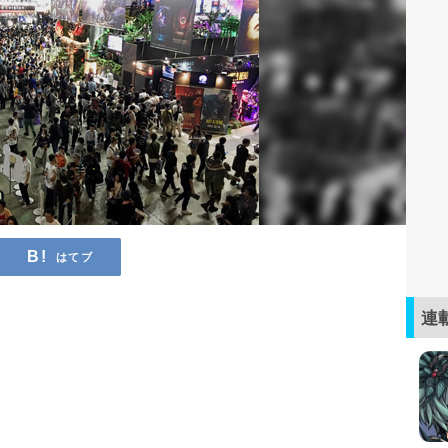
はてブ
連