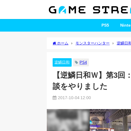
PS5
Nint
ホーム
モンスターハンター
逆鱗日
りました
逆鱗日和
PS4
【逆鱗日和Ｗ】第3回
談をやりました
2017-10-04 12:00