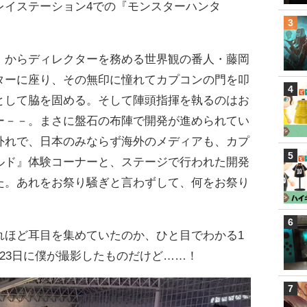
レイステーション4での『モンスターハンタ
）からディレクターを務める世界観の番人・藤岡
ターに座り、その無印に憧れてカプコンの門を叩
として脇を固める。そして陣頭指揮を執るのはお
ー－－。まさに盤石の布陣で開発が進められてい
外れで、日本のみならず海外のメディアも、カプ
ルド』体験コーナーと、ステージで行われた開発
た。あれをお祭り騒ぎと言わずして、何をお祭り
れほど耳目を集めていたのか、ひと目でわかる1
23日に僕が撮影したものだけど……！