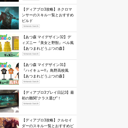
【ディアブロ3攻略】ネクロマ
ンサーのスキル一覧とおすすめ
ビルド
Nintendo Swicth
【あつ森 マイデザイン32】デ
ィズニー『美女と野獣』ベル風
【あつまれどうぶつの森】
Nintendo Swicth
【あつ森 マイデザイン31】
『ハイキュー!!』鳥野高校風
【あつまれどうぶつの森】
Nintendo Swicth
【ディアブロ3プレイ日記3】最
初の難関“クラス選び”！
Nintendo Swicth
【ディアブロ3攻略】クルセイ
ダーのスキル一覧とおすすめビ