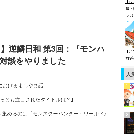
【パ
超・
ラ部
】逆鱗日和 第3回：『モンハ
【ど
角満
開対談をやりました
人
7におけるよもやま話。
っとも注目されたタイトルは？｣
を集めるのは『モンスターハンター：ワールド』