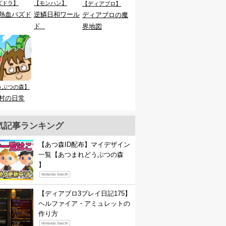
ズドラ】
【モンハン】
【ディアブロ】
熱血パズド
逆鱗日和ワール
ディアブロの魔
ド
界地図
うぶつの森】
村の日常
気記事ランキング
【あつ森ID配布】マイデザイン
一覧【あつまれどうぶつの森
】
Nintendo Swicth
【ディアブロ3プレイ日記175】
ヘルファイア・アミュレットの
作り方
Nintendo Swicth