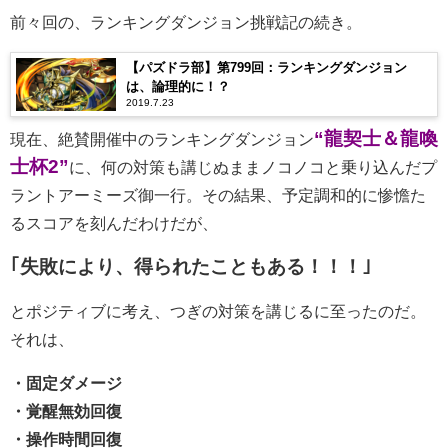
前々回の、ランキングダンジョン挑戦記の続き。
【パズドラ部】第799回：ランキングダンジョン
は、論理的に！？
2019.7.23
“龍契士＆龍喚
現在、絶賛開催中のランキングダンジョン
士杯2”
に、何の対策も講じぬままノコノコと乗り込んだプ
ラントアーミーズ御一行。その結果、予定調和的に惨憺た
るスコアを刻んだわけだが、
｢失敗により、得られたこともある！！！｣
とポジティブに考え、つぎの対策を講じるに至ったのだ。
それは、
・固定ダメージ
・覚醒無効回復
・操作時間回復