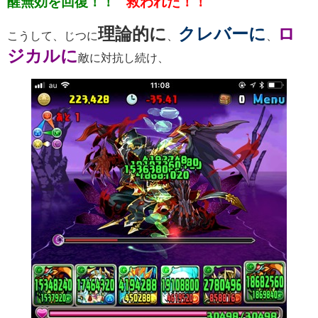
醒無効を回復！！
救われた！！
理論的に
クレバーに
ロ
こうして、じつに
、
、
ジカルに
敵に対抗し続け、