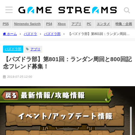
PS5
Nintendo Swicth
PS4
Xbox
アプリ
PC
エンタメ
特集・企画
ホーム
パズドラ
パズドラ部
【パズドラ部】第801回：ランダン周回と
800回記念フレンド募集！
パズドラ部
アプリ
【パズドラ部】第801回：ランダン周回と800回記
念フレンド募集！
2019-07-25 12:00