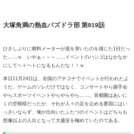
大塚角満の熱血パズドラ部 第919話
ひさしぶりに燃料メーターが底を突いたのを感じた1日だっ
た……ｗ いやぁ～～～……イベントのハシゴはなかなか
にしてヘトヘトになるもんだな！！ｗ
本日11月24日は、全国のアチコチでイベントが行われたよ
うだ。ゲームのソレだけではなく、コンサートやら握手会
やらスポーツイベントやらやらやら……。首都圏はあいに
くの空模様だったが、それが人々の足を止める要因にはい
っさいならず、俺が出向いたふたつのイベントはどちらも
想像以上の人出となって大盛況を極めていたのである。