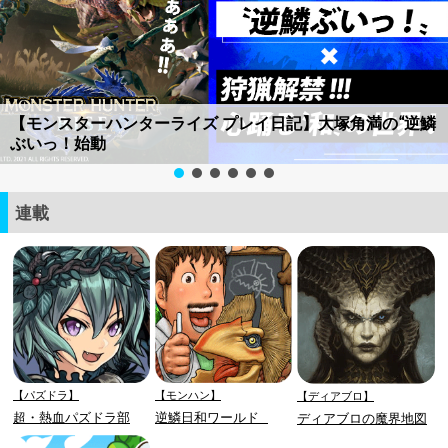
【モンスターハンターライズ プレイ日記】大塚角満の“逆鱗
ぶいっ！始動
連載
【パズドラ】
【モンハン】
【ディアブロ】
超・熱血パズドラ部
逆鱗日和ワールド
ディアブロの魔界地図