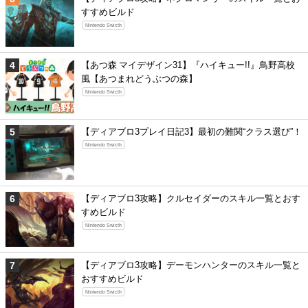
すすめビルド
Nintendo Swicth
【あつ森 マイデザイン31】『ハイキュー!!』鳥野高校
風【あつまれどうぶつの森】
Nintendo Swicth
【ディアブロ3プレイ日記3】最初の難関“クラス選び”！
Nintendo Swicth
【ディアブロ3攻略】クルセイダーのスキル一覧とおす
すめビルド
Nintendo Swicth
【ディアブロ3攻略】デーモンハンターのスキル一覧と
おすすめビルド
Nintendo Swicth