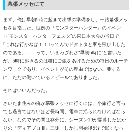
幕張メッセにて
まず、俺は早朝5時に起きて出撃の準備をし、一路幕張メッ
セを目指した。恒例の『モンスターハンター』のイベン
ト“モンスターハンターフェスタ”の東日本大会の当日で、
｢これは行かねば！！｣ってんでドタドタと家を飛び出した
のである。……って、いまわざわざ“早朝5時に”と書いた
が、5時に起きるのは猫にご飯をあげるための毎日のルーチ
ンワークであり、イベントがその理由ではない。要する
に、ただの働いているアピールでありました。
それはいいんだった。
さいたま住みの俺が幕張メッセに行くには、小旅行と言っ
ても過言ではないほど長時間、電車に揺られなければなら
ない。なのでその間は存分に、シーズン19が開幕したばか
りの『ディアブロ III』三昧。しかし開始後5分で眠くなっ