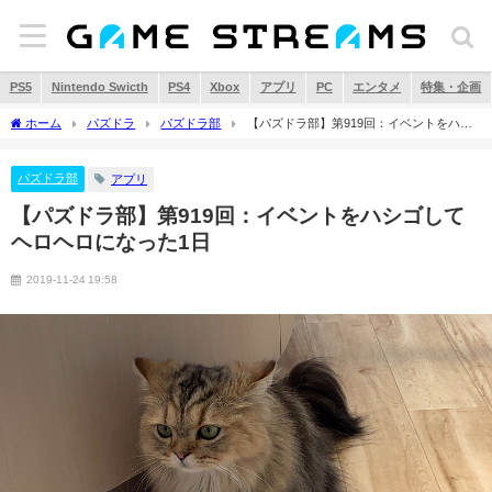
PS5
Nintendo Swicth
PS4
Xbox
アプリ
PC
エンタメ
特集・企画
ホーム
パズドラ
パズドラ部
【パズドラ部】第919回：イベントをハシ
ゴしてヘロヘロになった1日
パズドラ部
アプリ
【パズドラ部】第919回：イベントをハシゴして
ヘロヘロになった1日
2019-11-24 19:58