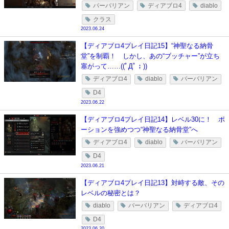
バーバリアン
ディアブロ4
diablo
クラス
2023.06.24
【ディアブロ4プレイ日記15】“神聖なる納骨
堂”を制覇！ しかし、あの“ブッチャー”が立ち
塞がって……((ﾟДﾟ；))
ディアブロ4
diablo
バーバリアン
D4
2023.06.22
【ディアブロ4プレイ日記14】レベル30に！ ポ
ーションを強めつつ“神聖なる納骨堂”へ
ディアブロ4
diablo
バーバリアン
D4
2023.06.21
【ディアブロ4プレイ日記13】対峙する敵、その
レベルの秘密とは？
diablo
バーバリアン
ディアブロ4
D4
2023.06.20