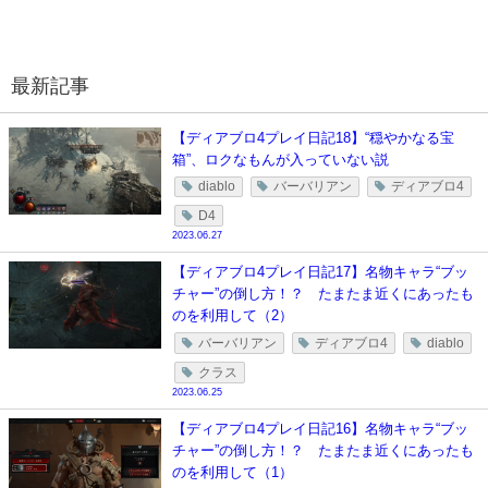
最新記事
【ディアブロ4プレイ日記18】“穏やかなる宝
箱”、ロクなもんが入っていない説
diablo
バーバリアン
ディアブロ4
D4
2023.06.27
【ディアブロ4プレイ日記17】名物キャラ“ブッ
チャー”の倒し方！？ たまたま近くにあったも
のを利用して（2）
バーバリアン
ディアブロ4
diablo
クラス
2023.06.25
【ディアブロ4プレイ日記16】名物キャラ“ブッ
チャー”の倒し方！？ たまたま近くにあったも
のを利用して（1）