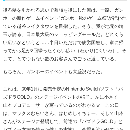
後ろ髪を引かれる思いで幕張を後にした俺は、一路、ガン
ホーの新作ゲームイベント“ガンホー秋のゲーム祭”が行われ
ている越谷レイクタウンを目指した。そう、我が地元の埼
玉が誇る、日本最大級のショッピングモールだ。どれくら
い広いかというと……半日いただけで疲労困憊し、家に帰
ってから足が2回攣ったくらい広い（わかりにくいわ）。そ
して、とてつもない数のお客さんでごった返している。
もちろん、ガンホーのイベントも大盛況だった。
これは、来年1月に発売予定のNintendo Switchソフト『パ
ズドラGOLD』のステージイベントの様子。左に小さく、
山本プロデューサーが写っているのがわかるｗ この日
は、マックスむらいさん、はじめしゃちょー、そして山本
さんがステージに登場して、前述の『パズドラGOLD』と
パズドラ本編を使った催しを実施し、会場を沸かせていた