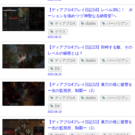
【ディアブロ4プレイ日記14】レベル30に！ ポ
ーションを強めつつ“神聖なる納骨堂”へ
ディアブロ4
diablo
バーバリアン
クラス
2023.06.21
【ディアブロ4プレイ日記13】対峙する敵、その
レベルの秘密とは？
ディアブロ4
diablo
バーバリアン
D4
2023.06.20
【ディアブロ4プレイ日記12】巣穴の母に復讐を
ー光の監視所、制覇ー（2）
ディアブロ4
diablo
バーバリアン
D4
2023.06.19
【ディアブロ4プレイ日記11】巣穴の母に復讐を
ー光の監視所、制覇ー（1）