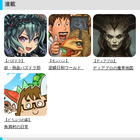
連載
【パズドラ】
【モンハン】
【ディアブロ】
超・熱血パズドラ部
逆鱗日和ワールド
ディアブロの魔界地図
【どうぶつの森】
角満村の日常