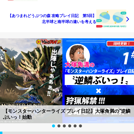
【あつまれどうぶつの森 攻略プレイ日記 第5回】
北半球と南半球の違いを考える
【モンスターハンターライズ プレイ日記】大塚角満の“逆鱗
ぶいっ！始動