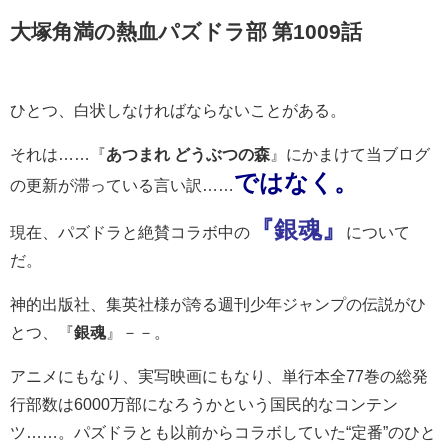
大塚角満の熱血パズドラ部 第1009話
ひとつ、白状しなければならないことがある。
それは……『
あつまれ どうぶつの森
』にかまけて当ブログ
ではなく。
の更新が滞っている言い訳……
『銀魂』
現在、パズドラと絶賛コラボ中の
について
だ。
神的出版社、集英社様が誇る週刊少年ジャンプの伝説がひ
とつ、『
銀魂
』－－。
アニメにもなり、実写映画にもなり、単行本全77巻の総発
行部数は6000万部になろうかという国民的なコンテン
ツ……。パズドラとも以前からコラボしていた“定番”のひと