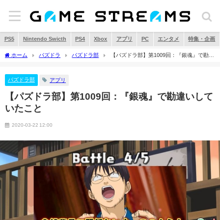
PS5
Nintendo Swicth
PS4
Xbox
アプリ
PC
エンタメ
特集・企画
ホーム
パズドラ
パズドラ部
【パズドラ部】第1009回：『銀魂』で勘違
いしていたこと
パズドラ部
アプリ
【パズドラ部】第1009回：『銀魂』で勘違いして
いたこと
2020-03-22 12:00