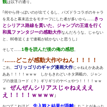
観
は以下の通り。
｢何やら侍っぽいのが出てくるし、パズドラコラボのキャラ
きっ
を見ると幕末志士をモチーフにした者が多いから……
とシリアス路線を貫いた、ジャンプの王道を行く
和風ファンタジーの感動大作
なんだろうな。じゃない
と、80巻近くまで連載が続かないと思うし｣
1巻を読んだ後の俺の感想
そして……
。
……どこが感動大作やねん！！！！
｢
ゴリッゴリのギャグ漫画大作
これ、
じゃねえかあああ
ああ！！！！ｗｗｗ しかもきわどいネタ満載の、ジャン
プの放送コード（？）ギリギリのヤベェやつ！！！！ｗｗ
ぜんぜんシリアスじゃねえええ
ｗ
え！！！！ｗｗｗｗ
｣
先入観と結果が乖離
かつてこれほど、
したことがあった