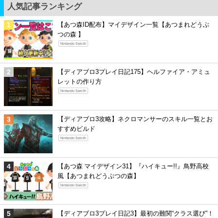
人気記事ランキング
【あつ森ID配布】マイデザイン一覧【あつまれどうぶ
つの森 】
Nintendo Swicth
【ディアブロ3プレイ日記175】ヘルファイア・アミュ
レットの作り方
Nintendo Swicth
【ディアブロ3攻略】ネクロマンサーのスキル一覧とお
すすめビルド
Nintendo Swicth
【あつ森 マイデザイン31】『ハイキュー!!』鳥野高校
風【あつまれどうぶつの森】
Nintendo Swicth
【ディアブロ3プレイ日記3】最初の難関“クラス選び”！