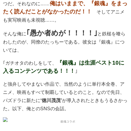
俺はいままで、『銀魂』をまっ
つだ。それなのに……
たく読んだことがなかったのだ！！
そしてアニメ
も実写映画も未視聴……。
｢愚か者めが！！！！｣
そんな俺に
と鉄槌を喰ら
わしたのが、同僚のたっちーである。彼女は『銀魂』につ
いては、
『銀魂』は生涯ベスト10に
｢ガチオタのわしをして、
入るコンテンツである！！！
｣
と強弁してやまない作品で、当然のように単行本全巻、ア
ニメ、映画もすべて制覇しているとのこと。なので先日、
パズドラに新たに“
徳川茂茂
”が導入されたときもうるさかっ
た。以下、俺とのSNSの会話。