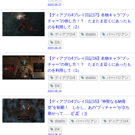
2023.06.27
【ディアブロ4プレイ日記17】名物キャラ“ブッ
チャー”の倒し方！？ たまたま近くにあったも
のを利用して（2）
ディアブロ4
diablo
バーバリアン
D4
2023.06.25
【ディアブロ4プレイ日記16】名物キャラ“ブッ
チャー”の倒し方！？ たまたま近くにあったも
のを利用して（1）
ディアブロ4
diablo
バーバリアン
D4
2023.06.24
【ディアブロ4プレイ日記15】“神聖なる納骨
堂”を制覇！ しかし、あの“ブッチャー”が立ち
塞がって……((ﾟДﾟ；))
diablo
バーバリアン
ディアブロ4
D4
2023.06.22