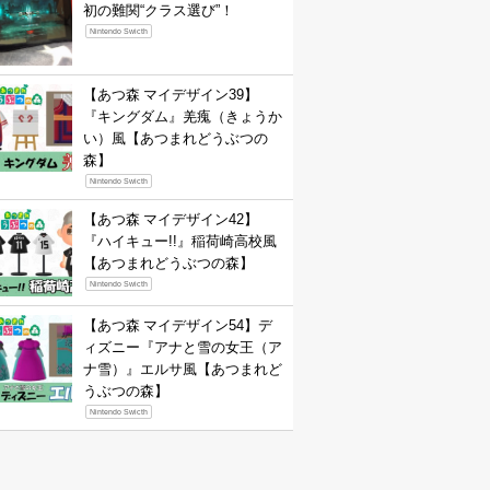
初の難関“クラス選び”！
Nintendo Swicth
【あつ森 マイデザイン39】
『キングダム』羌瘣（きょうか
い）風【あつまれどうぶつの
森】
Nintendo Swicth
【あつ森 マイデザイン42】
『ハイキュー!!』稲荷崎高校風
【あつまれどうぶつの森】
Nintendo Swicth
【あつ森 マイデザイン54】デ
ィズニー『アナと雪の女王（ア
ナ雪）』エルサ風【あつまれど
うぶつの森】
Nintendo Swicth