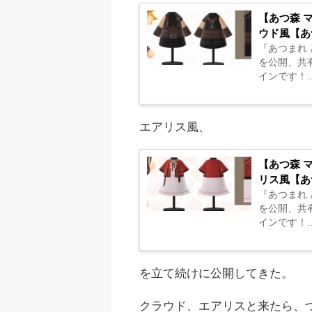
【あつ森 マイデザイン18】『ファイナルファンタジーVII』クラ
ウド風【あ
『あつまれ
を公開、共
インです！..
エアリス風、
【あつ森 マイデザイン19】『ファイナルファンタジーVII』エア
リス風【あ
『あつまれ
を公開、共
インです！..
を立て続けに公開してきた。
クラウド、エアリスと来たら、