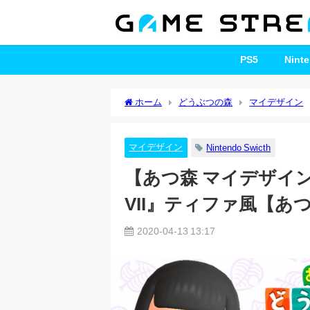
PS5
Nint
ホーム
どうぶつの森
マイデザイン
ィファ風【あつまれどうぶつの森】
マイデザイン
Nintendo Swicth
【あつ森 マイデザイ
VII』ティファ風【
2020-04-13 13:17