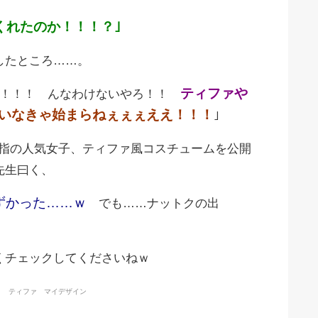
くれたのか！！！？｣
したところ……。
ティファや
や！！！ んなわけないやろ！！
いなきゃ始まらねぇぇぇええ！！！
｣
も屈指の人気女子、ティファ風コスチュームを公開
先生曰く、
ずかった……ｗ
でも……ナットクの出
くチェックしてくださいねｗ