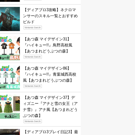
【ディアブロ3攻略】ネクロマ
ンサーのスキル一覧とおすすめ
ビルド
Nintendo Swicth
【あつ森 マイデザイン31】
『ハイキュー!!』鳥野高校風
【あつまれどうぶつの森】
Nintendo Swicth
【あつ森 マイデザイン86】
『ハイキュー!!』青葉城西高校
風【あつまれどうぶつの森】
Nintendo Swicth
【あつ森 マイデザイン37】デ
ィズニー『アナと雪の女王（ア
ナ雪）』アナ風【あつまれどう
ぶつの森】
Nintendo Swicth
【ディアブロ3プレイ日記3】最