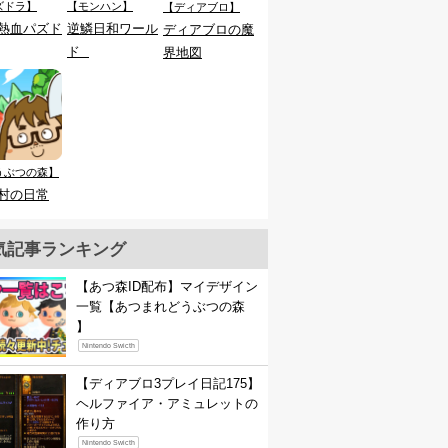
ズドラ】
【モンハン】
【ディアブロ】
熱血パズド
逆鱗日和ワール
ディアブロの魔
ド
界地図
うぶつの森】
村の日常
気記事ランキング
【あつ森ID配布】マイデザイン
一覧【あつまれどうぶつの森
】
Nintendo Swicth
【ディアブロ3プレイ日記175】
ヘルファイア・アミュレットの
作り方
Nintendo Swicth