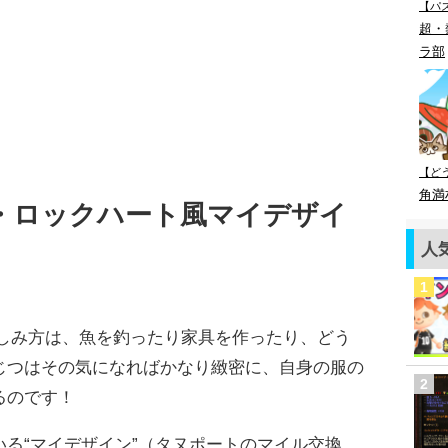
【パ
超・
ラ部
【ど
角満
ァ・ロックハート風マイデザイ
人
楽しみ方は、魚を釣ったり家具を作ったり、どう
じつはその気になればかなり緻密に、自身の服の
るのです！
る“マイデザイン”（タヌポートのマイル交換