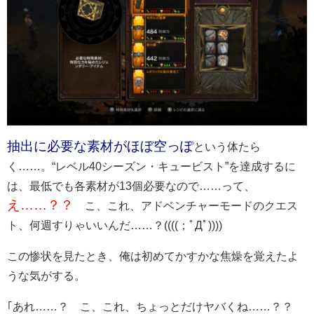
抽出に必要な素材がほぼ空っぽ
という体たら
く……。“レベル40シーズン・キュービスト”を達成するに
は、最低でも各素材が13個必要なので……って、
え……？？
こ、これ、アドベンチャーモードのクエス
ト、何週すりゃいいんだ……？((((；ﾟДﾟ))))
この惨状を見たとき、俺は初めてかすかな焦燥を覚えたよ
うな気がする。
｢あれ……？ こ、これ、ちょっとだけヤバくね……？？