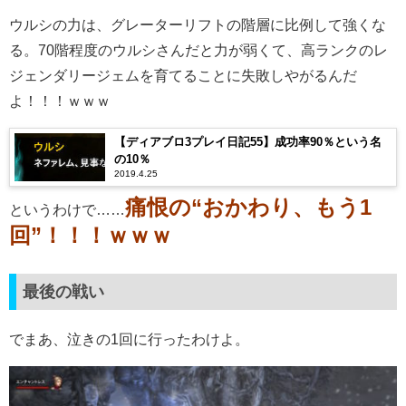
ウルシの力は、グレーターリフトの階層に比例して強くな
る。70階程度のウルシさんだと力が弱くて、高ランクのレ
ジェンダリージェムを育てることに失敗しやがるんだ
よ！！！ｗｗｗ
【ディアブロ3プレイ日記55】成功率90％という名
の10％
2019.4.25
痛恨の“おかわり、もう1
というわけで……
回”！！！ｗｗｗ
最後の戦い
でまあ、泣きの1回に行ったわけよ。