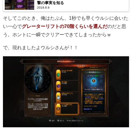
撃の事実を知る
2019.8.9
そしてこのとき、俺はたぶん、1秒でも早くウルシに会いた
い一心で
グレーターリフトの70階くらいを選んだ
のだと思
う。ホントに一瞬でクリアーできてしまったからｗ
で、現れましたよウルシさんが！！