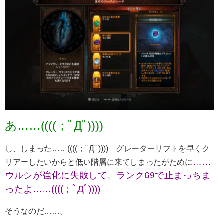
あ……((((；ﾟДﾟ))))
し、しまった……((((；ﾟДﾟ)))) グレーターリフトを早くク
……
リアーしたいからと低い階層に来てしまったがために
ウルシが強化に失敗して、ランク69で止まっちま
ったよ……((((；ﾟДﾟ))))
そうなのだ……。