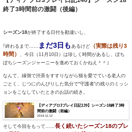
終了3時間前の激闘（後編）
シーズン18
が終了する日付を勘違いし、
まだ3日も
（実際は残り3
｢終わるまで……
あるけど
時間）
、今日（11月10日）は珍しく時間があるし、ぼち
ぼちシーズンジャーニーを進めておくかねえ＾＾｣
なんて、縁側で渋茶をすすりながら猫を愛でている老人の
ごとく、じつにのんびりした気分で“守護者”の残りのミッシ
ョンをこなしていたときのお話の続き。
【ディアブロ3プレイ日記139】シーズン18終了3時
間前の激闘（前編）
2019.11.12
長く続いたシーズン18のプレ
そして今回をもって……