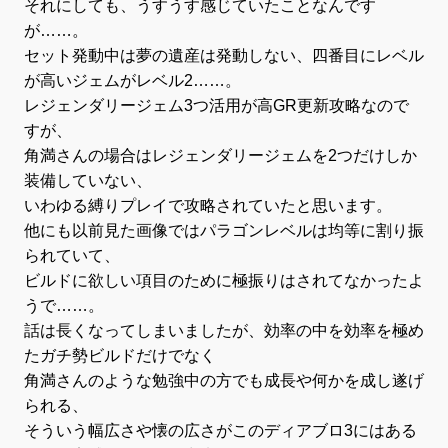
それにしても、うすうす感じていたことなんです
が……。
セット発動中は夢の遺産は発動しない、四番目にレベル
が高いジェムがレベル2……。
レジェンダリージェム3つ活用が高GR更新攻略なので
すが、
角満さんの場合はレジェンダリージェムを2つだけしか
装備していない、
いわゆる縛りプレイで攻略されていたと思います。
他にも以前見た画像ではパラゴンレベルは均等に割り振
られていて、
ビルドに欲しい項目のために極振りはされてなかったよ
うで……。
話は長くなってしまいましたが、効率の中を効率を極め
たガチ勢ビルドだけでなく
角満さんのような勉強中の方でも成長や何かを成し遂げ
られる、
そういう幅広さや懐の広さがこのディアブロ3にはある