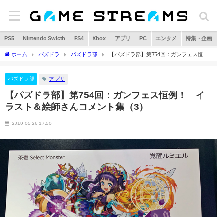
PS5
Nintendo Swicth
PS4
Xbox
アプリ
PC
エンタメ
特集・企画
ホーム
パズドラ
パズドラ部
【パズドラ部】第754回：ガンフェス恒
例！ イラスト＆絵師さんコメント集（3）
パズドラ部
アプリ
【パズドラ部】第754回：ガンフェス恒例！ イ
ラスト＆絵師さんコメント集（3）
2019-05-26 17:50