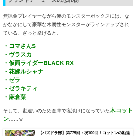
プラントアーミーズの忘れ物
無課金プレイヤーながら俺のモンスターボックスには、な
かなかにして豪華な木属性モンスターがラインアップされ
ている。ざっと挙げると、
・コマさんS
・ヴラスカ
・仮面ライダーBLACK RX
・花嫁ルシャナ
・ゼラ
・ゼラキティ
・麻倉葉
木コット
そして、勘違いのため倉庫で塩漬けになっていた
ン
……ｗ
【パズドラ部】第779回：祝100回！コットンの勘違