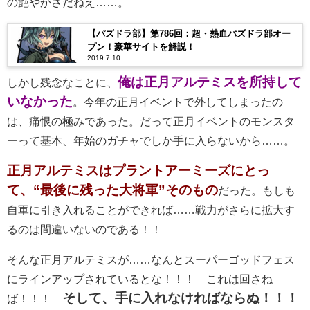
の艶やかさだねえ……。
【パズドラ部】第786回：超・熱血パズドラ部オー
プン！豪華サイトを解説！
2019.7.10
俺は正月アルテミスを所持して
しかし残念なことに、
いなかった
。今年の正月イベントで外してしまったの
は、痛恨の極みであった。だって正月イベントのモンスタ
ーって基本、年始のガチャでしか手に入らないから……。
正月アルテミスはプラントアーミーズにとっ
て、“最後に残った大将軍”そのもの
だった。もしも
自軍に引き入れることができれば……戦力がさらに拡大す
るのは間違いないのである！！
そんな正月アルテミスが……なんとスーパーゴッドフェス
にラインアップされているとな！！！ これは回さね
そして、手に入れなければならぬ！！！
ば！！！