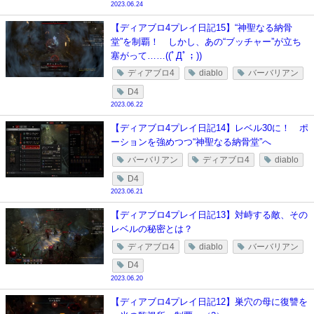
2023.06.24
【ディアブロ4プレイ日記15】“神聖なる納骨
堂”を制覇！ しかし、あの“ブッチャー”が立ち
塞がって……((ﾟДﾟ；))
ディアブロ4
diablo
バーバリアン
D4
2023.06.22
【ディアブロ4プレイ日記14】レベル30に！ ポ
ーションを強めつつ“神聖なる納骨堂”へ
バーバリアン
ディアブロ4
diablo
D4
2023.06.21
【ディアブロ4プレイ日記13】対峙する敵、その
レベルの秘密とは？
ディアブロ4
diablo
バーバリアン
D4
2023.06.20
【ディアブロ4プレイ日記12】巣穴の母に復讐を