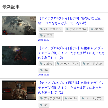
最新記事
【ディアブロ4プレイ日記18】“穏やかなる宝
箱”、ロクなもんが入っていない説
バーバリアン
ディアブロ4
diablo
クラス
2023.06.27
【ディアブロ4プレイ日記17】名物キャラ“ブッ
チャー”の倒し方！？ たまたま近くにあったも
のを利用して（2）
diablo
バーバリアン
ディアブロ4
D4
2023.06.25
【ディアブロ4プレイ日記16】名物キャラ“ブッ
チャー”の倒し方！？ たまたま近くにあったも
のを利用して（1）
ディアブロ4
diablo
バーバリアン
D4