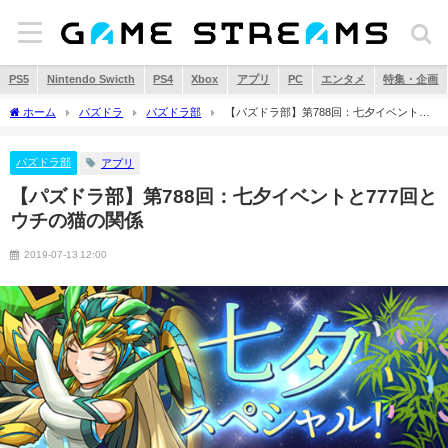
PS5
Nintendo Swicth
PS4
Xbox
アプリ
PC
エンタメ
特集・企画
ホーム
パズドラ
パズドラ部
【パズドラ部】第788回：七夕イベントと
777回とウチの猫の関係
パズドラ部
アプリ
【パズドラ部】第788回：七夕イベントと777回と
ウチの猫の関係
2019-07-13 12:00