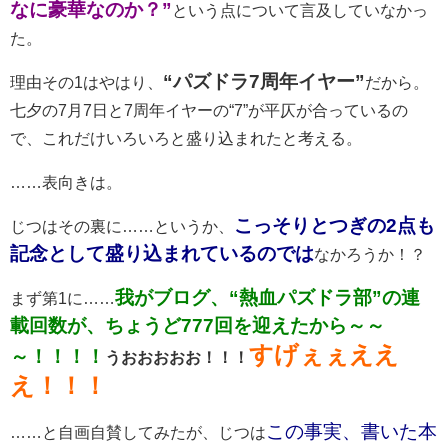
なに豪華なのか？
”
という点について言及していなかっ
た。
“
パズドラ
7
周年イヤー
”
理由その1はやはり、
だから。
七夕の7月7日と7周年イヤーの“7”が平仄が合っているの
で、これだけいろいろと盛り込まれたと考える。
……表向きは。
こっそりとつぎの
2
点も
じつはその裏に……というか、
記念として盛り込まれているのでは
なかろうか！？
我がブログ、
“
熱血パズドラ部
”
の連
まず第1に……
載回数が、ちょうど
777
回を迎えたから～～
すげぇぇええ
～！！！！
うおおおおお！！！
え！！！
この事実、書いた本
……と自画自賛してみたが、じつは