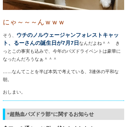
にゃ～～～んｗｗｗ
ウチのノルウェージャンフォレストキャッ
そう、
ト、るーさんの誕生日が
7
月
7
日
なんだよね＾＾ き
っとこの事実も込みで、今年のパズドライベントは豪華に
なったんだろうなぁ＾＾＾
……なんてことを半ば本気で考えている、3連休の平和な
朝。
おしまい。
“超熱血パズドラ部”に関するお知らせ