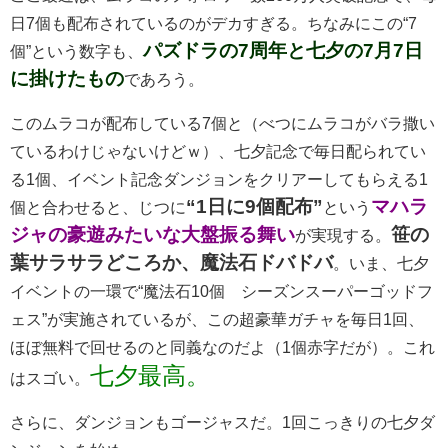
日7個も配布されているのがデカすぎる。ちなみにこの“7
パズドラの
7
周年と七夕の
7
月
7
日
個”という数字も、
に掛けたもの
であろう。
このムラコが配布している7個と（べつにムラコがバラ撒い
ているわけじゃないけどｗ）、七夕記念で毎日配られてい
る1個、イベント記念ダンジョンをクリアーしてもらえる1
“1
日に
9
個配布
”
マハラ
個と合わせると、じつに
という
ジャの豪遊みたいな大盤振る舞い
笹の
が実現する。
葉サラサラどころか、魔法石ドバドバ
。いま、七夕
イベントの一環で“魔法石10個 シーズンスーパーゴッドフ
ェス”が実施されているが、この超豪華ガチャを毎日1回、
ほぼ無料で回せるのと同義なのだよ（1個赤字だが）。これ
七夕最高。
はスゴい。
さらに、ダンジョンもゴージャスだ。1回こっきりの七夕ダ