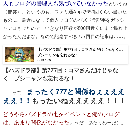
人もブログの管理人も気づいていなかった
というね
（苦笑）。というのも、ファミ通Appで650回くらい書いた
ものに、最近になって個人ブログのパズドラ記事をガッシ
ャンコさせたので、いきなり回数が800回近くにまで膨れ上
がったんだよな。なので記念すべき777回目の記事は……。
【パズドラ部】第777回：コマさんだけじゃなく…
ブシニャンも忘れるな！
2019.6.25
【パズドラ部】第
777
回：コマさんだけじゃな
く
…
ブシニャンも忘れるな！
まったく
777
と関係ねぇぇええ
……って、
ええ！！
もったいねえええええ！！！
どうやらパズドラの七夕イベントと俺のブログ
は、あまり関係がなかった
ようだ（あたりめーだ）。