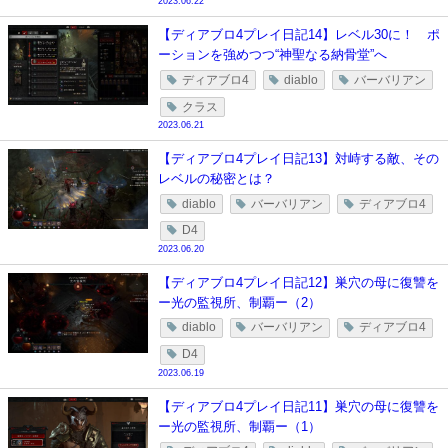
2023.06.22
【ディアブロ4プレイ日記14】レベル30に！ ポ
ーションを強めつつ“神聖なる納骨堂”へ
ディアブロ4
diablo
バーバリアン
クラス
2023.06.21
【ディアブロ4プレイ日記13】対峙する敵、その
レベルの秘密とは？
diablo
バーバリアン
ディアブロ4
D4
2023.06.20
【ディアブロ4プレイ日記12】巣穴の母に復讐を
ー光の監視所、制覇ー（2）
diablo
バーバリアン
ディアブロ4
D4
2023.06.19
【ディアブロ4プレイ日記11】巣穴の母に復讐を
ー光の監視所、制覇ー（1）