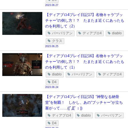
2023.06.27
【ディアブロ4プレイ日記17】名物キャラ“ブッ
チャー”の倒し方！？ たまたま近くにあったも
のを利用して（2）
バーバリアン
ディアブロ4
diablo
クラス
2023.06.25
【ディアブロ4プレイ日記16】名物キャラ“ブッ
チャー”の倒し方！？ たまたま近くにあったも
のを利用して（1）
diablo
バーバリアン
ディアブロ4
D4
2023.06.24
【ディアブロ4プレイ日記15】“神聖なる納骨
堂”を制覇！ しかし、あの“ブッチャー”が立ち
塞がって……((ﾟДﾟ；))
ディアブロ4
diablo
バーバリアン
D4