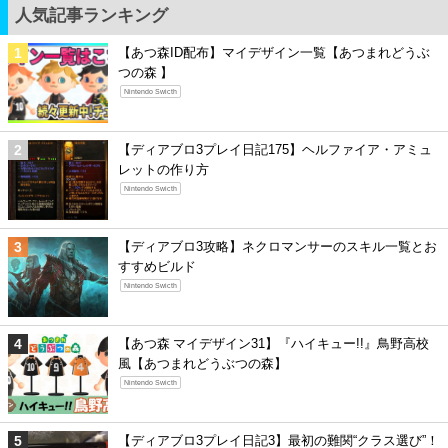
人気記事ランキング
【あつ森ID配布】マイデザイン一覧【あつまれどうぶ
つの森 】
Nintendo Swicth
【ディアブロ3プレイ日記175】ヘルファイア・アミュ
レットの作り方
Nintendo Swicth
【ディアブロ3攻略】ネクロマンサーのスキル一覧とお
すすめビルド
Nintendo Swicth
【あつ森 マイデザイン31】『ハイキュー!!』鳥野高校
風【あつまれどうぶつの森】
Nintendo Swicth
【ディアブロ3プレイ日記3】最初の難関“クラス選び”！