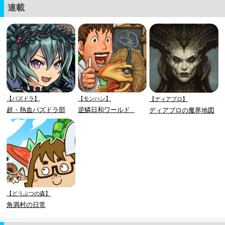
連載
【パズドラ】
【モンハン】
【ディアブロ】
超・熱血パズドラ部
逆鱗日和ワールド
ディアブロの魔界地図
【どうぶつの森】
角満村の日常