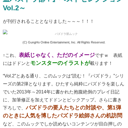
Vol.2～
が刊行されることとなりました～～～！！！
(C) GungHo Online Entertainment, Inc. All Rights Reserved.
表紙じゃなく、ただのイメージ
↑これ、
ですｗ 表紙
モンスターのイラストが
にはドドンと
載ります！
“Vol.2”とある通り、このムックは“読む！『パズドラ』”シリ
ーズの第2弾となります。ひたすら純粋にパズドラを楽しん
でいた2013年～2014年に書かれた抱腹絶倒のプレイ日記
に、加筆修正を加えてドドンとピックアップ。さらに書き
パズドラの要人たちとの対談や、第1弾
下ろしで、
のときに人気を博したパズドラ絵師さんの机訪問
など、このムックでしか読めないコンテンツが目白押しの