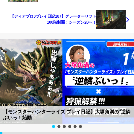
【ディアブロ3プレイ日記187】グレーターリフト
100階制覇！シーズン20へ！
【モンスターハンターライズ プレイ日記】大塚角満の“逆鱗
ぶいっ！始動