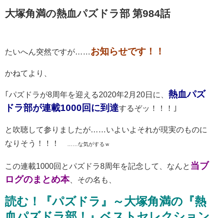
大塚角満の熱血パズドラ部 第984話
お知らせです！！
たいへん突然ですが……
かねてより、
熱血パズ
｢パズドラが8周年を迎える2020年2月20日に、
ドラ部が連載1000回に到達
するぞッ！！！｣
と吹聴して参りましたが……いよいよそれが現実のものに
なりそう！！！
……な気がするｗ
当ブ
この連載1000回とパズドラ8周年を記念して、なんと
ログのまとめ本
、その名も、
読む！『パズドラ』～大塚角満の『熱
血パズドラ部！』ベストセレクション