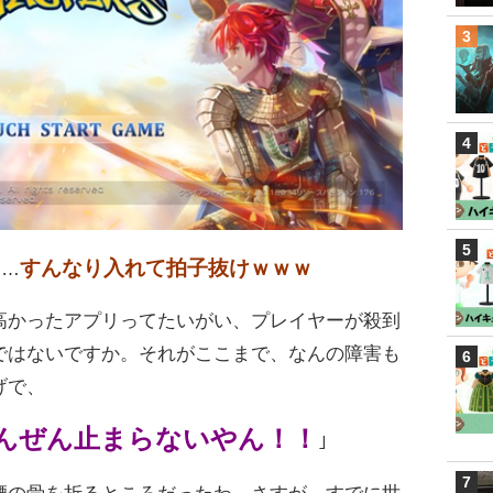
すんなり入れて拍子抜けｗｗｗ
……
高かったアプリってたいがい、プレイヤーが殺到
ではないですか。それがここまで、なんの障害も
げで、
んぜん止まらないやん！！
｣
腰の骨を折るところだったわ。さすが、すでに世