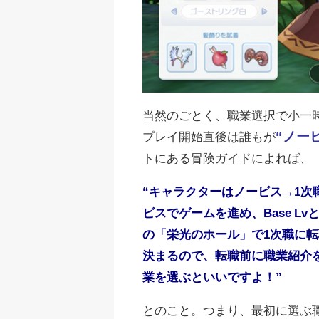
当然のごとく、職業選択で小一
“
ノー
プレイ開始直後は誰もが
トにある冒険ガイドによれば、
“
キャラクターはノービス
→1
次
ビスでゲームを進め、
Base Lv
の「栄光のホール」で
1
次職に転
決まるので、転職前に職業紹介
業を選ぶといいですよ！
”
とのこと。つまり、最初に選ぶ