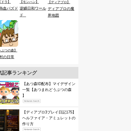
ズドラ】
【モンハン】
【ディアブロ】
熱血パズド
逆鱗日和ワール
ディアブロの魔
ド
界地図
うぶつの森】
村の日常
気記事ランキング
【あつ森ID配布】マイデザイン
一覧【あつまれどうぶつの森
】
Nintendo Swicth
【ディアブロ3プレイ日記175】
ヘルファイア・アミュレットの
作り方
Nintendo Swicth