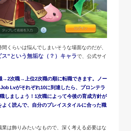
時間くらいは悩んでしまいそうな場面なのだが、
ビス
”
という無垢な（？）キャラ
で、公式サイ
職
→2
次職
→
上位
2
次職の順に転職できます。ノー
と
Job Lv
がそれぞれ
10
に到達したら、プロンテラ
職しましょう！
1
次職によって今後の育成方針が
をよく読んで、自分のプレイスタイルに合った職
職業は飾りみたいなもので、深く考える必要はな