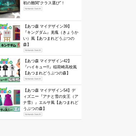
初の難関“クラス選び”！
Nintendo Swicth
【あつ森 マイデザイン39】
『キングダム』羌瘣（きょうか
い）風【あつまれどうぶつの
森】
Nintendo Swicth
【あつ森 マイデザイン42】
『ハイキュー!!』稲荷崎高校風
【あつまれどうぶつの森】
Nintendo Swicth
【あつ森 マイデザイン54】デ
ィズニー『アナと雪の女王（ア
ナ雪）』エルサ風【あつまれど
うぶつの森】
Nintendo Swicth