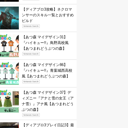
【ディアブロ3攻略】ネクロマ
ンサーのスキル一覧とおすすめ
ビルド
Nintendo Swicth
【あつ森 マイデザイン31】
『ハイキュー!!』鳥野高校風
【あつまれどうぶつの森】
Nintendo Swicth
【あつ森 マイデザイン86】
『ハイキュー!!』青葉城西高校
風【あつまれどうぶつの森】
Nintendo Swicth
【あつ森 マイデザイン37】デ
ィズニー『アナと雪の女王（ア
ナ雪）』アナ風【あつまれどう
ぶつの森】
Nintendo Swicth
【ディアブロ3プレイ日記3】最