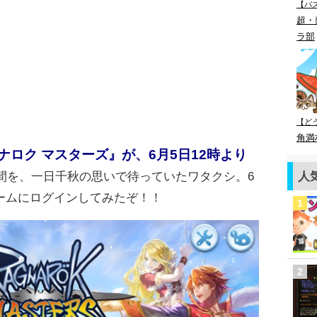
【パ
超・
ラ部
【ど
角満
ナロク
マスターズ』が、
6
月
5
日
12
時より
間を、一日千秋の思いで待っていたワタクシ。6
人
ームにログインしてみたぞ！！