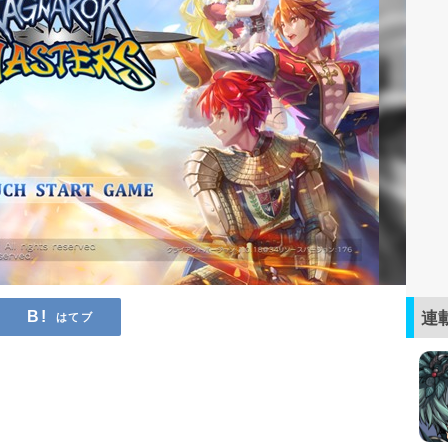
連
はてブ