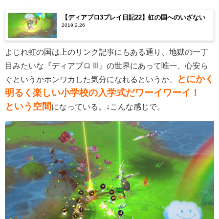
【ディアブロ3プレイ日記22】虹の国へのいざない
2019.2.26
よじれ虹の国は上のリンク記事にもある通り、地獄の一丁
目みたいな『ディアブロ III』の世界にあって唯一、心安ら
とにかく
ぐというかホンワカした気分になれるというか、
明るく楽しい小学校の入学式だワーイワーイ！
という空間
になっている。↓こんな感じで。