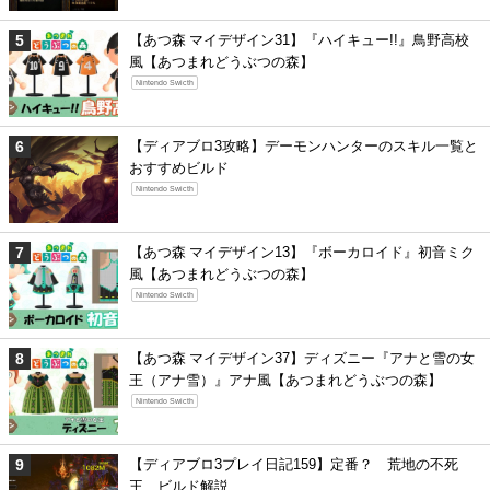
【あつ森 マイデザイン31】『ハイキュー!!』鳥野高校
風【あつまれどうぶつの森】
Nintendo Swicth
【ディアブロ3攻略】デーモンハンターのスキル一覧と
おすすめビルド
Nintendo Swicth
【あつ森 マイデザイン13】『ボーカロイド』初音ミク
風【あつまれどうぶつの森】
Nintendo Swicth
【あつ森 マイデザイン37】ディズニー『アナと雪の女
王（アナ雪）』アナ風【あつまれどうぶつの森】
Nintendo Swicth
【ディアブロ3プレイ日記159】定番？ 荒地の不死
王、ビルド解説