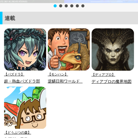
連載
【パズドラ】
【モンハン】
【ディアブロ】
超・熱血パズドラ部
逆鱗日和ワールド
ディアブロの魔界地図
【どうぶつの森】