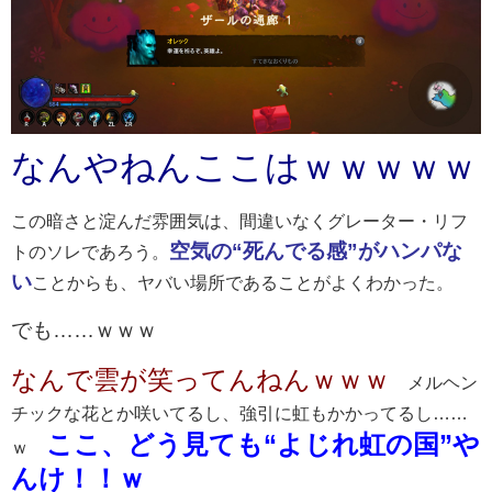
なんやねんここはｗｗｗｗｗ
この暗さと淀んだ雰囲気は、間違いなくグレーター・リフ
空気の“死んでる感”がハンパな
トのソレであろう。
い
ことからも、ヤバい場所であることがよくわかった。
でも……ｗｗｗ
なんで雲が笑ってんねんｗｗｗ
メルヘン
チックな花とか咲いてるし、強引に虹もかかってるし……
ここ、どう見ても“よじれ虹の国”や
ｗ
んけ！！ｗ