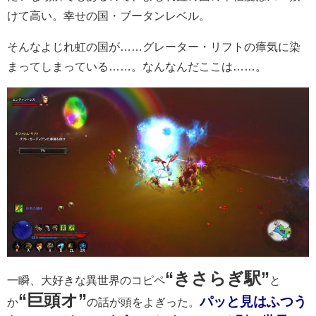
けて高い。幸せの国・ブータンレベル。
そんなよじれ虹の国が……グレーター・リフトの瘴気に染
まってしまっている……。なんなんだここは……。
“きさらぎ駅”
一瞬、大好きな異世界のコピペ
と
“巨頭オ”
パッと見はふつう
か
の話が頭をよぎった。