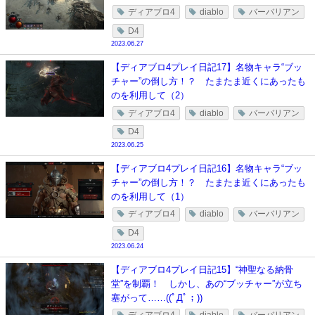
ディアブロ4
diablo
バーバリアン
D4
2023.06.27
【ディアブロ4プレイ日記17】名物キャラ“ブッ
チャー”の倒し方！？ たまたま近くにあったも
のを利用して（2）
ディアブロ4
diablo
バーバリアン
D4
2023.06.25
【ディアブロ4プレイ日記16】名物キャラ“ブッ
チャー”の倒し方！？ たまたま近くにあったも
のを利用して（1）
ディアブロ4
diablo
バーバリアン
D4
2023.06.24
【ディアブロ4プレイ日記15】“神聖なる納骨
堂”を制覇！ しかし、あの“ブッチャー”が立ち
塞がって……((ﾟДﾟ；))