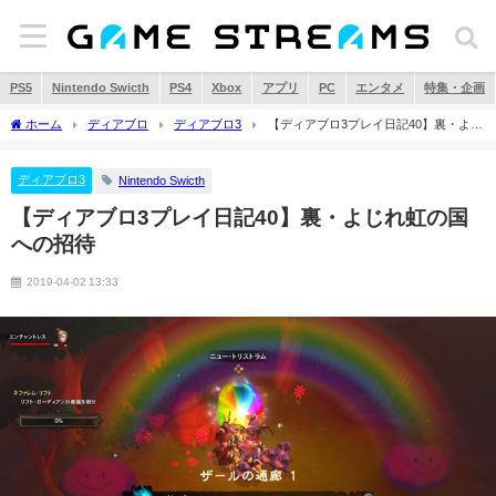
PS5
Nintendo Swicth
PS4
Xbox
アプリ
PC
エンタメ
特集・企画
ホーム
ディアブロ
ディアブロ3
【ディアブロ3プレイ日記40】裏・よじ
れ虹の国への招待
ディアブロ3
Nintendo Swicth
【ディアブロ3プレイ日記40】裏・よじれ虹の国
への招待
2019-04-02 13:33