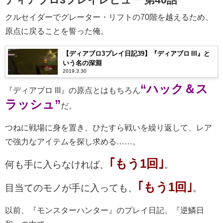
クルセイダーでグレーター・リフトの70階を越えるため、
原点に戻ることを誓った俺。
【ディアブロ3プレイ日記39】『ディアブロ III』と
いう名の深淵
2019.3.30
“ハック＆ス
『ディアブロ III』の原点とはもちろん
ラッシュ”
だ。
つねに戦場に身を置き、ひたすら戦いを繰り返して、レア
で強力なアイテムを探し求める……。
｢もう1回｣
何も手に入らなければ、
。
｢もう1回｣
目当てのモノが手に入っても、
。
以前、『モンスターハンター』のプレイ日記、『逆鱗日