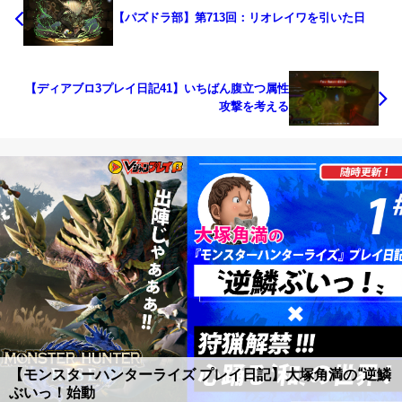
【パズドラ部】第713回：リオレイワを引いた日
【ディアブロ3プレイ日記41】いちばん腹立つ属性
攻撃を考える
【あつ森ID配布】鬼滅の刃マイデザイン一覧