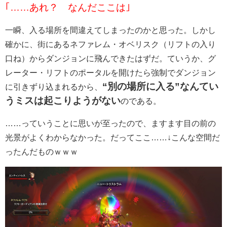
｢……あれ？ なんだここは｣
一瞬、入る場所を間違えてしまったのかと思った。しかし
確かに、街にあるネファレム・オベリスク（リフトの入り
口ね）からダンジョンに飛んできたはずだ。ていうか、グ
レーター・リフトのポータルを開けたら強制でダンジョン
“別の場所に入る”なんてい
に引きずり込まれるから、
うミスは起こりようがない
のである。
……っていうことに思いが至ったので、ますます目の前の
光景がよくわからなかった。だってここ……↓こんな空間だ
ったんだものｗｗｗ