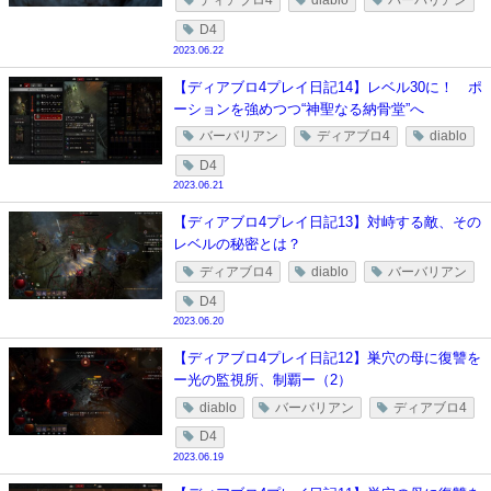
ディアブロ4
diablo
バーバリアン
D4
2023.06.22
【ディアブロ4プレイ日記14】レベル30に！ ポ
ーションを強めつつ“神聖なる納骨堂”へ
バーバリアン
ディアブロ4
diablo
D4
2023.06.21
【ディアブロ4プレイ日記13】対峙する敵、その
レベルの秘密とは？
ディアブロ4
diablo
バーバリアン
D4
2023.06.20
【ディアブロ4プレイ日記12】巣穴の母に復讐を
ー光の監視所、制覇ー（2）
diablo
バーバリアン
ディアブロ4
D4
2023.06.19