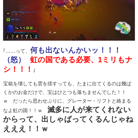
何も出ないんかいッ！！！
｢……って、
（怒）
虹の国である必要、1ミリもナ
シ！！！
｣
宝箱を壊しても雲を揺すっても、たまに出てくるのは幾ば
くかのお金だけで、宝はひとつも落ちませんでした！！
ｗ だったら思わせぶりに、グレーター・リフトと絡まる
滅多に人が来てくれない
なよ虹の国！！ｗ
からって、出しゃばってくるんじゃね
えええ！！ｗ