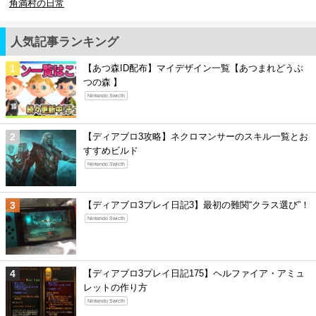
角満村の日常
人気記事ランキング
【あつ森ID配布】マイデザイン一覧【あつまれどうぶ
つの森 】
Nintendo Swicth
【ディアブロ3攻略】ネクロマンサーのスキル一覧とお
すすめビルド
Nintendo Swicth
【ディアブロ3プレイ日記3】最初の難関“クラス選び”！
Nintendo Swicth
【ディアブロ3プレイ日記175】ヘルファイア・アミュ
レットの作り方
Nintendo Swicth