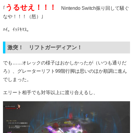
うるせえ！！！
｢
Nintendo Switch振り回して騒ぐ
なや！！！（怒）｣
ﾊｲ。ｲｯﾃｷﾏｽ。
激突！ リフトガーディアン！
でも……オレックの様子はおかしかったが（いつも通りだ
ろ）、グレーターリフト99階行脚は思いのほか順調に進ん
でしまった。
エリート相手でも対等以上に渡り合えるし、