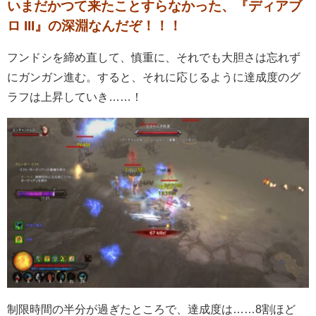
いまだかつて来たことすらなかった、『ディアブ
ロ III』の深淵なんだぞ！！！
フンドシを締め直して、慎重に、それでも大胆さは忘れず
にガンガン進む。すると、それに応じるように達成度のグ
ラフは上昇していき……！
制限時間の半分が過ぎたところで、達成度は……8割ほど