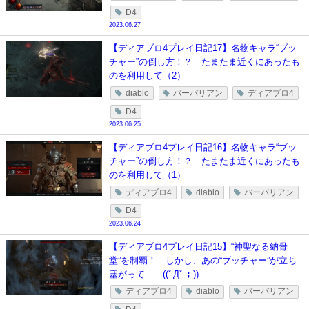
D4
2023.06.27
【ディアブロ4プレイ日記17】名物キャラ“ブッ
チャー”の倒し方！？ たまたま近くにあったも
のを利用して（2）
diablo
バーバリアン
ディアブロ4
D4
2023.06.25
【ディアブロ4プレイ日記16】名物キャラ“ブッ
チャー”の倒し方！？ たまたま近くにあったも
のを利用して（1）
ディアブロ4
diablo
バーバリアン
D4
2023.06.24
【ディアブロ4プレイ日記15】“神聖なる納骨
堂”を制覇！ しかし、あの“ブッチャー”が立ち
塞がって……((ﾟДﾟ；))
ディアブロ4
diablo
バーバリアン