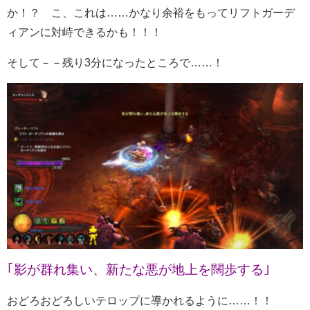
か！？ こ、これは……かなり余裕をもってリフトガーデ
ィアンに対峙できるかも！！！
そして－－残り3分になったところで……！
｢影が群れ集い、新たな悪が地上を闊歩する｣
おどろおどろしいテロップに導かれるように……！！