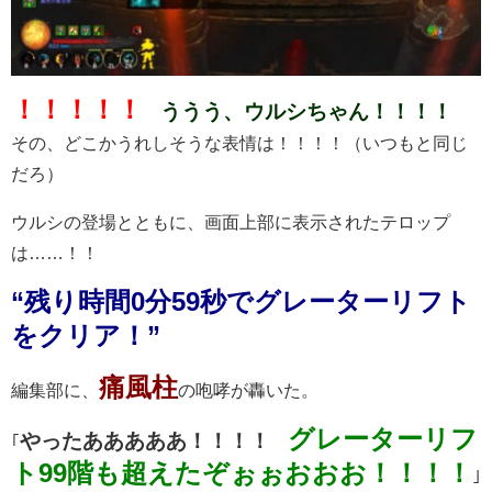
！！！！！
ううう、ウルシちゃん！！！！
その、どこかうれしそうな表情は！！！！（いつもと同じ
だろ）
ウルシの登場とともに、画面上部に表示されたテロップ
は……！！
“残り時間0分59秒でグレーターリフト
をクリア！”
痛風柱
編集部に、
の咆哮が轟いた。
グレーターリフ
やったあああああ！！！！
｢
ト99階も超えたぞぉぉおおお！！！！
｣