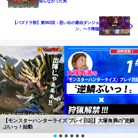
知らなかった男
【パズドラ部】第982回：思い出の最凶ダンジョ
ン、ヘラ降臨
【あつ森ID配布】鬼滅の刃マイデザイン一覧