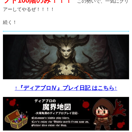
フト100階のみ！！！
この勢いで、一気にクリ
アーしてやるぜ！！！！
続く！
↑『ディアブロⅣ』プレイ日記 はこちら↑