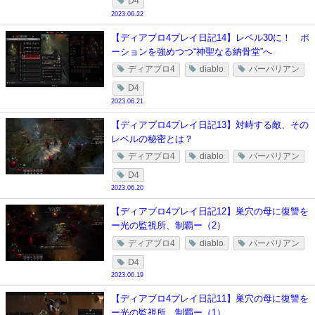
D4
2023.06.22
【ディアブロ4プレイ日記14】レベル30に！ ポ
ーションを強めつつ“神聖なる納骨堂”へ
ディアブロ4
diablo
バーバリアン
D4
2023.06.21
【ディアブロ4プレイ日記13】対峙する敵、その
レベルの秘密とは？
ディアブロ4
diablo
バーバリアン
D4
2023.06.20
【ディアブロ4プレイ日記12】巣穴の母に復讐を
ー光の監視所、制覇ー（2）
ディアブロ4
diablo
バーバリアン
D4
2023.06.19
【ディアブロ4プレイ日記11】巣穴の母に復讐を
ー光の監視所、制覇ー（1）