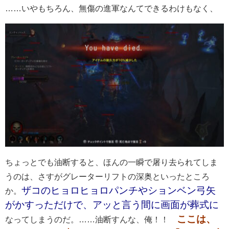
……いやもちろん、無傷の進軍なんてできるわけもなく、
ちょっとでも油断すると、ほんの一瞬で屠り去られてしま
うのは、さすがグレーターリフトの深奥といったところ
ザコのヒョロヒョロパンチやションベン弓矢
か。
がかすっただけで、アッと言う間に画面が葬式に
ここは、
なってしまうのだ。……油断すんな、俺！！