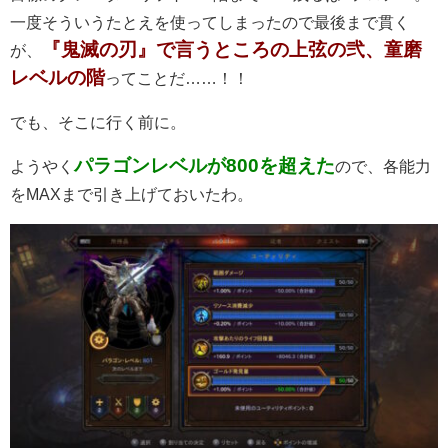
一度そういうたとえを使ってしまったので最後まで貫く
『鬼滅の刃』で言うところの上弦の弐、童磨
が、
レベルの階
ってことだ……！！
でも、そこに行く前に。
パラゴンレベルが800を超えた
ようやく
ので、各能力
をMAXまで引き上げておいたわ。