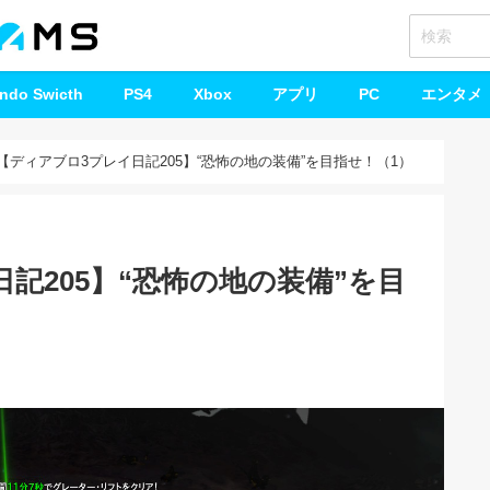
endo Swicth
PS4
Xbox
アプリ
PC
エンタメ
【ディアブロ3プレイ日記205】“恐怖の地の装備”を目指せ！（1）
記205】“恐怖の地の装備”を目