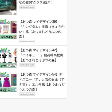
初の難関“クラス選び”！
Nintendo Swicth
【あつ森 マイデザイン39】
『キングダム』羌瘣（きょうか
い）風【あつまれどうぶつの
森】
Nintendo Swicth
【あつ森 マイデザイン42】
『ハイキュー!!』稲荷崎高校風
【あつまれどうぶつの森】
Nintendo Swicth
【あつ森 マイデザイン54】デ
ィズニー『アナと雪の女王（ア
ナ雪）』エルサ風【あつまれど
うぶつの森】
Nintendo Swicth