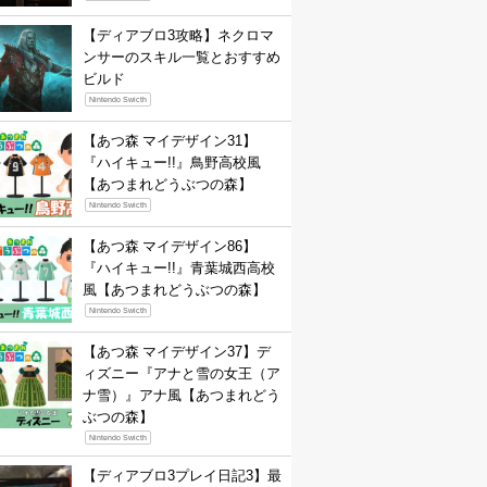
【ディアブロ3攻略】ネクロマ
ンサーのスキル一覧とおすすめ
ビルド
Nintendo Swicth
【あつ森 マイデザイン31】
『ハイキュー!!』鳥野高校風
【あつまれどうぶつの森】
Nintendo Swicth
【あつ森 マイデザイン86】
『ハイキュー!!』青葉城西高校
風【あつまれどうぶつの森】
Nintendo Swicth
【あつ森 マイデザイン37】デ
ィズニー『アナと雪の女王（ア
ナ雪）』アナ風【あつまれどう
ぶつの森】
Nintendo Swicth
【ディアブロ3プレイ日記3】最