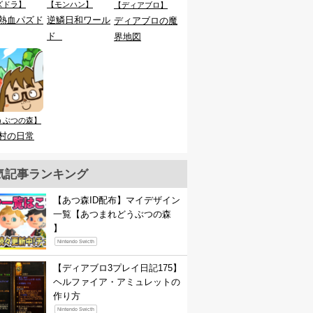
ズドラ】
【モンハン】
【ディアブロ】
熱血パズド
逆鱗日和ワール
ディアブロの魔
ド
界地図
うぶつの森】
村の日常
気記事ランキング
【あつ森ID配布】マイデザイン
一覧【あつまれどうぶつの森
】
Nintendo Swicth
【ディアブロ3プレイ日記175】
ヘルファイア・アミュレットの
作り方
Nintendo Swicth