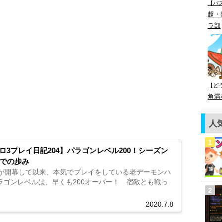
【パ
超・
ラ部
【ど
角満
人
ロ3プレイ日記204】パラゴンレベル200！シーズン
までの歩み
1が開幕して以来、本気でプレイをしている老デーモンハ
ラゴンレベルは、早くも200オーバー！ 宿敵とも戦っ
2020.7.8