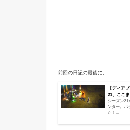
前回の日記の最後に、
【ディアブ
21、ここ
シーズン2
ンター。パ
た！...