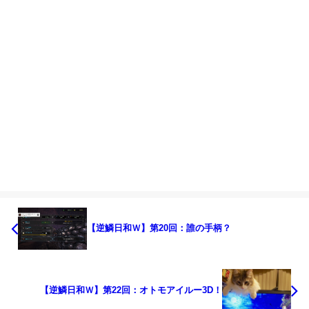
【逆鱗日和Ｗ】第20回：誰の手柄？
【逆鱗日和Ｗ】第22回：オトモアイルー3D！