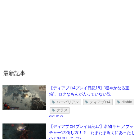
最新記事
【ディアブロ4プレイ日記18】“穏やかなる宝
箱”、ロクなもんが入っていない説
バーバリアン
ディアブロ4
diablo
クラス
2023.06.27
【ディアブロ4プレイ日記17】名物キャラ“ブッ
チャー”の倒し方！？ たまたま近くにあったも
のを利用して（2）