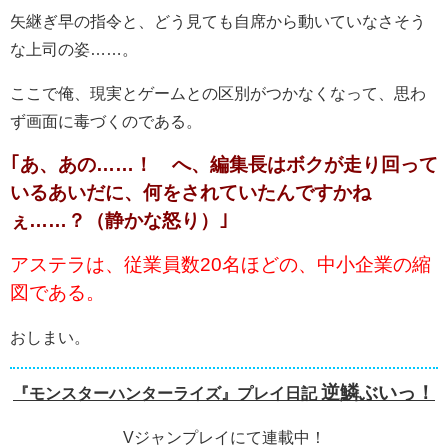
矢継ぎ早の指令と、どう見ても自席から動いていなさそう
な上司の姿……。
ここで俺、現実とゲームとの区別がつかなくなって、思わ
ず画面に毒づくのである。
｢あ、あの……！ へ、編集長はボクが走り回って
いるあいだに、何をされていたんですかね
ぇ……？（静かな怒り）｣
アステラは、従業員数20名ほどの、中小企業の縮
図である。
おしまい。
逆鱗ぶいっ！
『モンスターハンターライズ』プレイ日記
Vジャンプレイにて連載中！