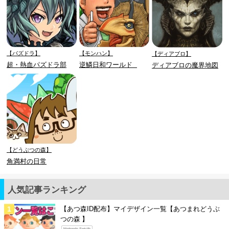
【パズドラ】
【モンハン】
【ディアブロ】
超・熱血パズドラ部
逆鱗日和ワールド
ディアブロの魔界地図
【どうぶつの森】
角満村の日常
人気記事ランキング
【あつ森ID配布】マイデザイン一覧【あつまれどうぶ
つの森 】
Nintendo Swicth