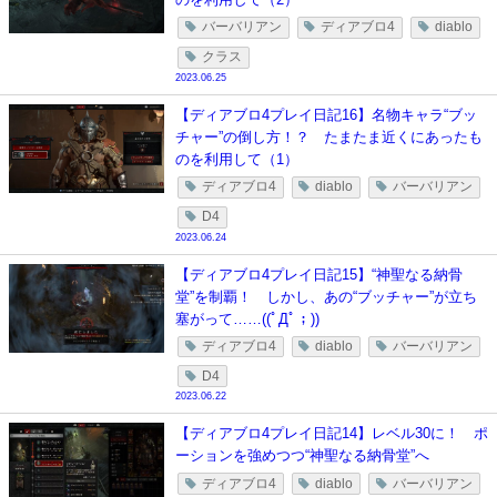
バーバリアン
ディアブロ4
diablo
クラス
2023.06.25
【ディアブロ4プレイ日記16】名物キャラ“ブッ
チャー”の倒し方！？ たまたま近くにあったも
のを利用して（1）
ディアブロ4
diablo
バーバリアン
D4
2023.06.24
【ディアブロ4プレイ日記15】“神聖なる納骨
堂”を制覇！ しかし、あの“ブッチャー”が立ち
塞がって……((ﾟДﾟ；))
ディアブロ4
diablo
バーバリアン
D4
2023.06.22
【ディアブロ4プレイ日記14】レベル30に！ ポ
ーションを強めつつ“神聖なる納骨堂”へ
ディアブロ4
diablo
バーバリアン