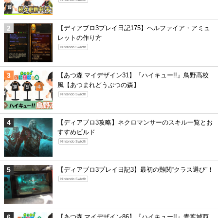
【ディアブロ3プレイ日記175】ヘルファイア・アミュ
レットの作り方
Nintendo Swicth
【あつ森 マイデザイン31】『ハイキュー!!』鳥野高校
風【あつまれどうぶつの森】
Nintendo Swicth
【ディアブロ3攻略】ネクロマンサーのスキル一覧とお
すすめビルド
Nintendo Swicth
【ディアブロ3プレイ日記3】最初の難関“クラス選び”！
Nintendo Swicth
【あつ森 マイデザイン86】『ハイキュー!!』青葉城西