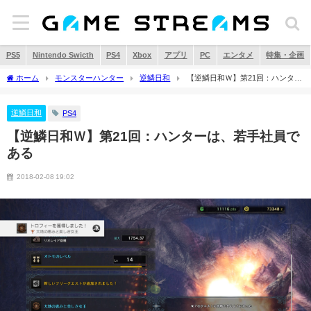
PS5
Nintendo Swicth
PS4
Xbox
アプリ
PC
エンタメ
特集・企画
ホーム
モンスターハンター
逆鱗日和
【逆鱗日和Ｗ】第21回：ハンター
は、若手社員である
逆鱗日和
PS4
【逆鱗日和Ｗ】第21回：ハンターは、若手社員で
ある
2018-02-08 19:02