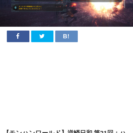
【モンハンワールド】逆鱗日和 第21回：ハ