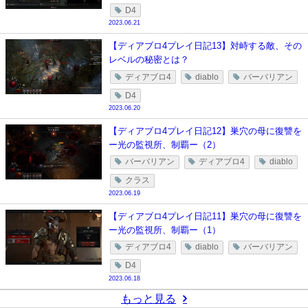
D4
2023.06.21
【ディアブロ4プレイ日記13】対峙する敵、その
レベルの秘密とは？
ディアブロ4
diablo
バーバリアン
D4
2023.06.20
【ディアブロ4プレイ日記12】巣穴の母に復讐を
ー光の監視所、制覇ー（2）
バーバリアン
ディアブロ4
diablo
クラス
2023.06.19
【ディアブロ4プレイ日記11】巣穴の母に復讐を
ー光の監視所、制覇ー（1）
ディアブロ4
diablo
バーバリアン
D4
2023.06.18
もっと見る