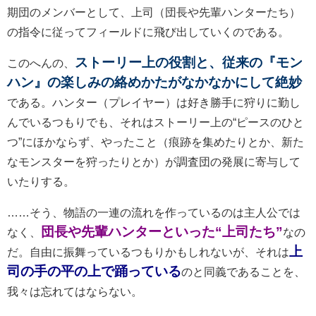
期団のメンバーとして、上司（団長や先輩ハンターたち）
の指令に従ってフィールドに飛び出していくのである。
ストーリー上の役割と、従来の『モン
このへんの、
ハン』の楽しみの絡めかたがなかなかにして絶妙
である。ハンター（プレイヤー）は好き勝手に狩りに勤し
んでいるつもりでも、それはストーリー上の“ピースのひと
つ”にほかならず、やったこと（痕跡を集めたりとか、新た
なモンスターを狩ったりとか）が調査団の発展に寄与して
いたりする。
……そう、物語の一連の流れを作っているのは主人公では
団長や先輩ハンターといった“上司たち”
なく、
なの
上
だ。自由に振舞っているつもりかもしれないが、それは
司の手の平の上で踊っている
のと同義であることを、
我々は忘れてはならない。