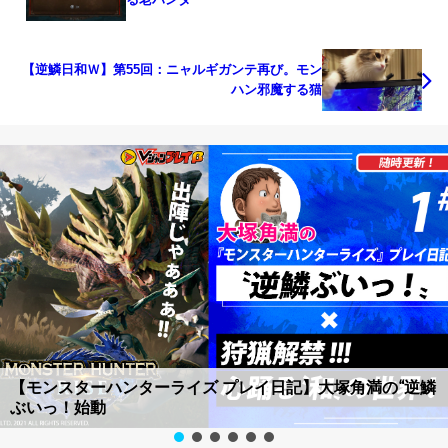
【逆鱗日和Ｗ】第55回：ニャルギガンテ再び。モン
ハン邪魔する猫
【モンスターハンターライズ プレイ日記】大塚角満の“逆鱗
ぶいっ！始動