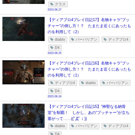
クラス
2023.06.27
【ディアブロ4プレイ日記17】名物キャラ“ブッ
チャー”の倒し方！？ たまたま近くにあったも
のを利用して（2）
diablo
バーバリアン
ディアブロ4
D4
2023.06.25
【ディアブロ4プレイ日記16】名物キャラ“ブッ
チャー”の倒し方！？ たまたま近くにあったも
のを利用して（1）
ディアブロ4
diablo
バーバリアン
D4
2023.06.24
【ディアブロ4プレイ日記15】“神聖なる納骨
堂”を制覇！ しかし、あの“ブッチャー”が立ち
塞がって……((ﾟДﾟ；))
diablo
バーバリアン
ディアブロ4
D4