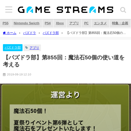
PS5
Nintendo Swicth
PS4
Xbox
アプリ
PC
エンタメ
特集・企画
ホーム
パズドラ
パズドラ部
【パズドラ部】第855回：魔法石50個の使
い道を考える
パズドラ部
アプリ
【パズドラ部】第855回：魔法石50個の使い道を
考える
2019-09-19 12:10