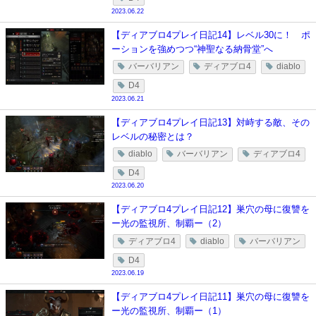
2023.06.22
【ディアブロ4プレイ日記14】レベル30に！ ポ
ーションを強めつつ“神聖なる納骨堂”へ
バーバリアン
ディアブロ4
diablo
D4
2023.06.21
【ディアブロ4プレイ日記13】対峙する敵、その
レベルの秘密とは？
diablo
バーバリアン
ディアブロ4
D4
2023.06.20
【ディアブロ4プレイ日記12】巣穴の母に復讐を
ー光の監視所、制覇ー（2）
ディアブロ4
diablo
バーバリアン
D4
2023.06.19
【ディアブロ4プレイ日記11】巣穴の母に復讐を
ー光の監視所、制覇ー（1）