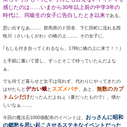
感じたのは……いまから30年以上前の中学3年の
時代に、同級生の女子に告白したとき以来
である。
思い出すなあ……。群馬県のド田舎、下仁田町に流れる西
牧川（さいもくがわ）の橋の上……。その女子に、
｢もしも付き合ってくれるなら、17時に橋の上に来て！！｣
と手紙に書いて渡し、ずっとそこで待っていたんだよな
ぁ。
でも待てど暮らせど女子は現れず、代わりにやってきたの
デカい蛾
スズメバチ
無数のカブ
はやたらと
と
、あと、
トムシだけ
だったんだよねぇ（夏だったもので）。懐か
しいなぁ……。
おっさんに昭和
今回の魔法石1000個配布のイベントは、
の郷愁を思い起こさせるステキなイベントだった