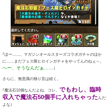
｢ほー……。マガジンオールスターズコラボガチャのほか
に……まだフェス限ヒロインガチャをやってんのねぇ～。
へー、そうなんだぁ……
｣
さらに、無意識の独り言は続く。
でもわし、臨時
｢魔法石10個なんだよね、コレ。
収入で魔法石50個手に入れちゃった
んだ
よな｣