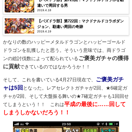
違いで周回する男
2019.4.18
【パズドラ部】第722回：マクドナルドコラボダン
ジョン、勘違い周回の奇跡
2019.4.19
かなりの数のハッピーメタルドラゴンとハッピーゴールド
ドラゴンを乱獲したと思う。そういう意味では、両ドラゴ
ご褒美ガチャの獲得
ンの総討伐数によって配られている
に貢献
できているのではなかろうか！！
ご褒美ガチ
そして、これを書いている4月27日現在で、
ャは5回
となった。レアセレクトガチャが2回、★6確定ガ
チャが2回、そして大盤振る舞いの★7確定ガチャも1回回せ
平成の最後に……回して
てしまうという！！ これは
しまうしかないだろう！！