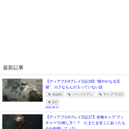
最新記事
【ディアブロ4プレイ日記18】“穏やかなる宝
箱”、ロクなもんが入っていない説
diablo
バーバリアン
ディアブロ4
D4
2023.06.27
【ディアブロ4プレイ日記17】名物キャラ“ブッ
チャー”の倒し方！？ たまたま近くにあったも
のを利用して（2）