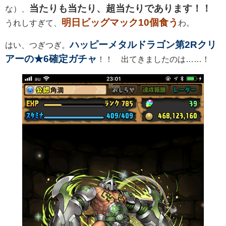
当たりも当たり、超当たりであります！！
な）、
明日ビッグマック10個食う
うれしすぎて、
わ。
ハッピーメタルドラゴン第2Rクリ
はい、つぎつぎ。
アーの★6確定ガチャ
！！ 出てきましたのは……！