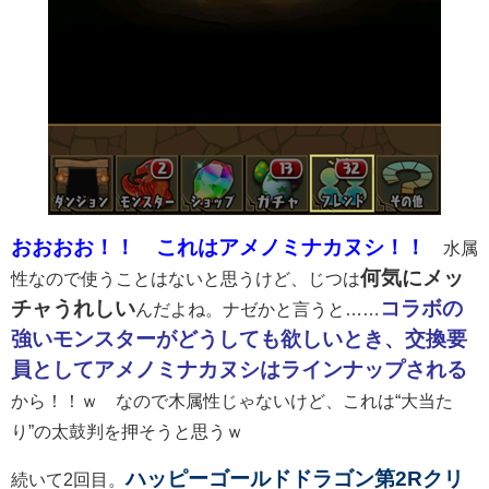
おおおお！！ これはアメノミナカヌシ！！
水属
何気にメッ
性なので使うことはないと思うけど、じつは
チャうれしい
コラボの
んだよね。ナゼかと言うと……
強いモンスターがどうしても欲しいとき、交換要
員としてアメノミナカヌシはラインナップされる
から！！ｗ なので木属性じゃないけど、これは“大当た
り”の太鼓判を押そうと思うｗ
ハッピーゴールドドラゴン第2Rクリ
続いて2回目。