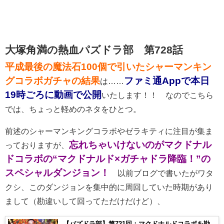
大塚角満の熱血パズドラ部 第728話
平成最後の魔法石100個で引いたシャーマンキン
グコラボガチャの結果
ファミ通Appで本日
は……
19時ごろに動画で公開
いたします！！ なのでこちら
では、ちょっと軽めのネタをひとつ。
前述のシャーマンキングコラボやゼラキティに注目が集ま
忘れちゃいけないのがマクドナル
っておりますが、
ドコラボの“マクドナルド×ガチャドラ降臨！”の
スペシャルダンジョン！
以前ブログで書いたがワタ
クシ、このダンジョンを集中的に周回していた時期があり
まして（勘違いして回ってただけだけど）、
【パズドラ部】第721回：マクドナルドコラボを勘