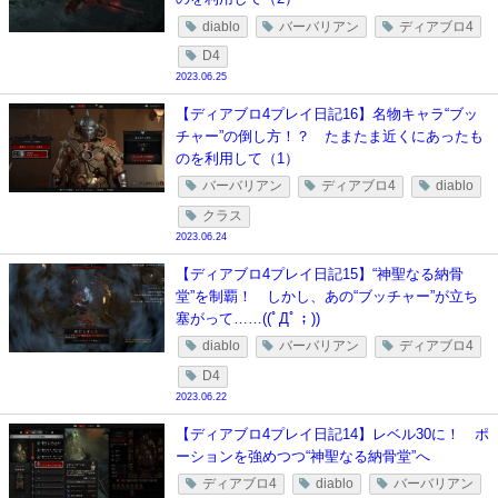
diablo
バーバリアン
ディアブロ4
D4
2023.06.25
【ディアブロ4プレイ日記16】名物キャラ“ブッ
チャー”の倒し方！？ たまたま近くにあったも
のを利用して（1）
バーバリアン
ディアブロ4
diablo
クラス
2023.06.24
【ディアブロ4プレイ日記15】“神聖なる納骨
堂”を制覇！ しかし、あの“ブッチャー”が立ち
塞がって……((ﾟДﾟ；))
diablo
バーバリアン
ディアブロ4
D4
2023.06.22
【ディアブロ4プレイ日記14】レベル30に！ ポ
ーションを強めつつ“神聖なる納骨堂”へ
ディアブロ4
diablo
バーバリアン