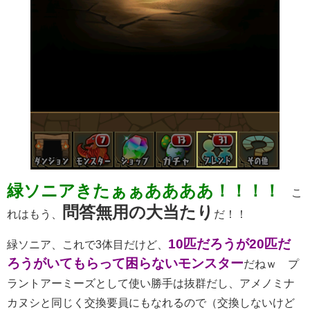
緑ソニアきたぁぁああああ！！！！
こ
問答無用の大当たり
れはもう、
だ！！
10匹だろうが20匹だ
緑ソニア、これで3体目だけど、
ろうがいてもらって困らないモンスター
だねｗ プ
ラントアーミーズとして使い勝手は抜群だし、アメノミナ
カヌシと同じく交換要員にもなれるので（交換しないけど