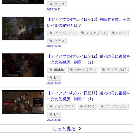
クラス
2023.06.21
【ディアブロ4プレイ日記13】対峙する敵、その
レベルの秘密とは？
バーバリアン
ディアブロ4
diablo
クラス
2023.06.20
【ディアブロ4プレイ日記12】巣穴の母に復讐を
ー光の監視所、制覇ー（2）
diablo
バーバリアン
ディアブロ4
D4
2023.06.19
【ディアブロ4プレイ日記11】巣穴の母に復讐を
ー光の監視所、制覇ー（1）
ディアブロ4
diablo
バーバリアン
D4
2023.06.18
もっと見る